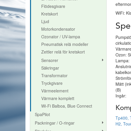
eftermon
Flödesgivare
WiFi: Kl
Kretskort
Ljud
Spec
Motorkondensator
Ozonator / UV-lampa
Pumpstöd
cirkulat
Pneumatisk relä modeller
Värmare
Zettler relä för kretskort
Ozon: S
Sensorer
Lampa: 
Anslutni
Säkringar
kabelkon
Transformator
Strömför
Tryckgivare
Mått (i
(B)
Värmeelement
Ingår:
Värmare komplett
Wi-Fi Balboa, Blue Connect
Kompa
SpaPilot
Tp400,
Packningar / O-ringar
H2, T
ou