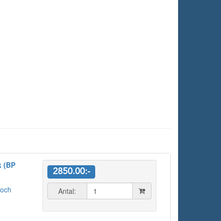
k (BP
2850.00:-
 och
Antal: