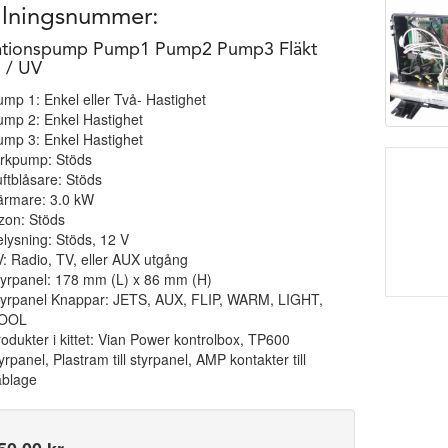
ällningsnummer:
lationspump Pump1 Pump2 Pump3 Fläkt
/ UV
mp 1: Enkel eller Två- Hastighet
ump 2: Enkel Hastighet
ump 3: Enkel Hastighet
irkpump: Stöds
ftblåsare: Stöds
ärmare: 3.0 kW
zon: Stöds
lysning: Stöds, 12 V
: Radio, TV, eller AUX utgång
tyrpanel: 178 mm (L) x 86 mm (H)
tyrpanel Knappar: JETS, AUX, FLIP, WARM, LIGHT,
OOL
odukter i kittet: Vian Power kontrolbox, TP600
yrpanel, Plastram till styrpanel, AMP kontakter till
ablage