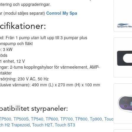
tering och uppgraderingar.
ar (modul säljes separat)
Control My Spa
ifikationer:
: Från 1 pump utan luft upp till 3 pumpar plus
ionspump och fläkt
: 3 kW
töds
1 enhet, 12 V
ngar: 2-tums kopplingshylsor för värmeelement, AMP-
takter
sörjning: 230 V AC, 50 Hz
nklusive värmare): 490 mm (L) x 270 mm (H) x 100 mm
tibilitet styrpaneler:
TP500,
TP500S,
TP540,
TP600,
TP700,
TP800,
Tp900,
Touch
ch H2 Trapezoid
,
Touch H2T,
Touch ST3