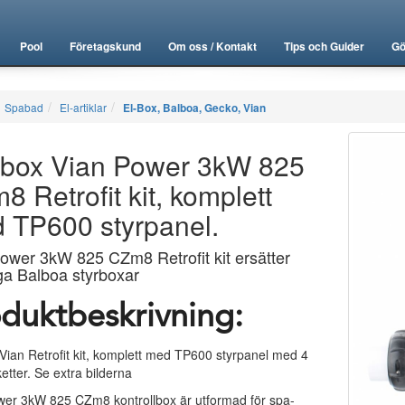
Pool
Företagskund
Om oss / Kontakt
Tips och Guider
Gö
Spabad
El-artiklar
El-Box, Balboa, Gecko, Vian
rbox Vian Power 3kW 825
 Retrofit kit, komplett
 TP600 styrpanel.
ower 3kW 825 CZm8 Retrofit kit ersätter
ga Balboa styrboxar
duktbeskrivning:
Vian Retrofit kit, komplett med TP600 styrpanel med 4
ketter. Se extra bilderna
wer 3kW 825 CZm8 kontrollbox är utformad för spa-