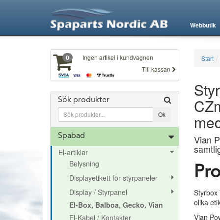
Webbutik
Ingen artikel i kundvagnen
0
Start
Till kassan
Sty
CZm8
Sök produkter
med
Spabad
Vian P
samtli
El-artiklar
Belysning
Pro
Displayetikett för styrpaneler
Display / Styrpanel
Styrbox 
olika eti
El-Box, Balboa, Gecko, Vian
Vian Po
El-Kabel / Kontakter