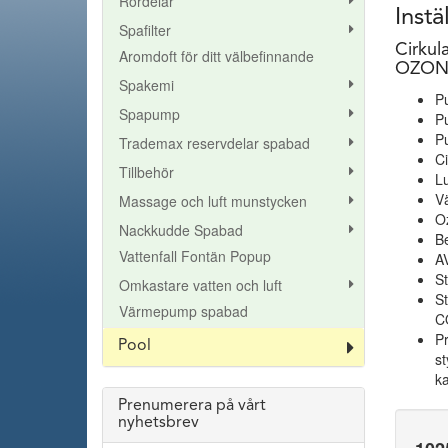
Rördelar
Inst
Spafilter
Cirku
Aromdoft för ditt välbefinnande
OZON 
Spakemi
Pu
Spapump
P
P
Trademax reservdelar spabad
C
Tillbehör
Lu
V
Massage och luft munstycken
O
Nackkudde Spabad
Be
Vattenfall Fontän Popup
AV
S
Omkastare vatten och luft
S
Värmepump spabad
C
Pr
Pool
st
k
Prenumerera på vårt
nyhetsbrev