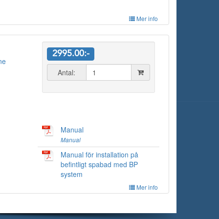
Mer info
2995.00:-
ne
Antal:
Manual
Manual
Manual för installation på
befintligt spabad med BP
system
Mer info