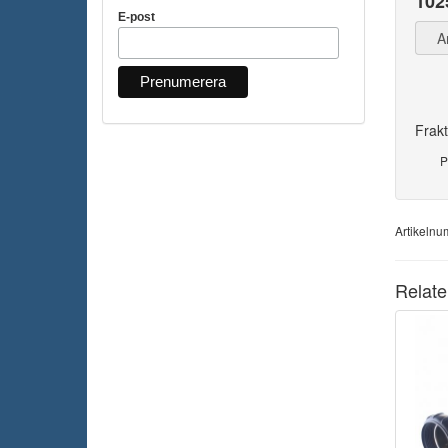
102
E-post
A
Frakt
P
Artikeln
Relate