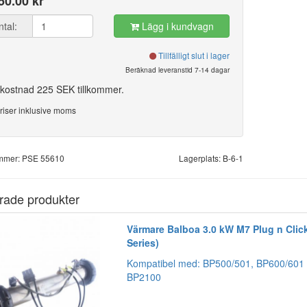
50.00 kr
ntal:
Lägg i kundvagn
Tillfälligt slut i lager
Beräknad leveranstid 7-14 dagar
kostnad 225 SEK tillkommer.
riser inklusive moms
ummer: PSE 55610
Lagerplats: B-6-1
rade produkter
Värmare Balboa 3.0 kW M7 Plug n Clic
Series)
Kompatibel med: BP500/501, BP600/601
BP2100