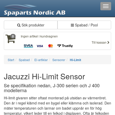
Toggl
navig
Sök produkter
Spabad / Pool
Ingen artikel i kundvagnen
0
Till kassan
Start
Spabad
El-artiklar
Sensorer
Hi-Limit
Jacuzzi Hi-Limit Sensor
Se specifikation nedan, J-300 serien och J 400
modellerna
Hi-limit givaren sitter oftast monterad på utsidan av värmeröret.
Den är i regel klämd med en bygel eller klämma och isolerad. Den
mäter temperaturen och larmar om badet uppnår en för hög
temperatur, vilkert leder till en felkod i displayen. Ofta är felkoden