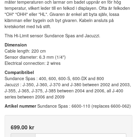
mäter temperaturen och larmar om badet uppnår en för hög
temperatur, vilkert leder till en felkod i displayen. Ofta är felkoden
"OH" "OHH" eller "HL". Givaren är enkel att byta själv, lossa
klämman eller bygeln och byt givaren. Kabeln ansluts på
kretskortet med två stift.
This Hi-Limit sensor Sundance Spas and Jacuzzi.
Dimension
Cable length: 220 cm
Sensor diameter: 6.3 mm (1/4")
Electrical connection: 2 wires
Compatibtibel
Sundance Spas : 400, 600, 600-S, 600-DX and 800
Jacuzzi : J-350, J-360, J-370 and J-380 between 2002 and 2003,
J-355, J-365, J-375, J-385 between 2004 and 2006, all J-400
series between 2006 and 2009
Artikel nummer
Sundance Spas : 6600-110 (replaces 6600-062)
699.00 kr