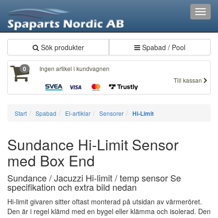
Toggl
navig
Sök produkter
Spabad / Pool
Ingen artikel i kundvagnen
0
Till kassan
Start
Spabad
El-artiklar
Sensorer
Hi-Limit
Sundance Hi-Limit Sensor
med Box End
Sundance / Jacuzzi Hi-limit / temp sensor Se
specifikation och extra bild nedan
Hi-limit givaren sitter oftast monterad på utsidan av värmeröret.
Den är i regel klämd med en bygel eller klämma och isolerad. Den