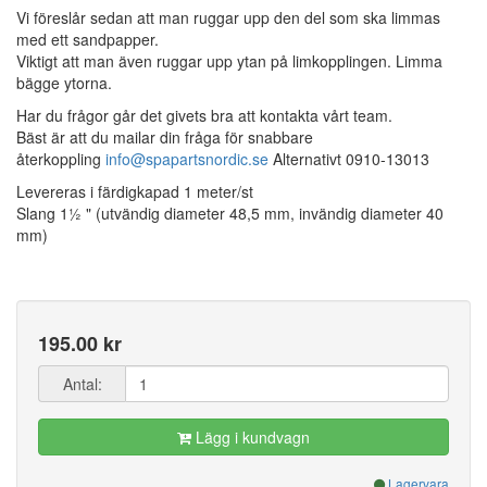
Vi föreslår sedan att man ruggar upp den del som ska limmas
med ett sandpapper.
Viktigt att man även ruggar upp ytan på limkopplingen. Limma
bägge ytorna.
Har du frågor går det givets bra att kontakta vårt team.
Bäst är att du mailar din fråga för snabbare
återkoppling
info@spapartsnordic.se
Alternativt 0910-13013
Levereras i färdigkapad 1 meter/st
Slang 1½ " (utvändig diameter 48,5 mm, invändig diameter 40
mm)
195.00 kr
Antal:
Lägg i kundvagn
Lagervara