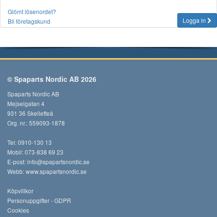
Glömt lösenordet?
Logga in
Bli företagskund
© Spaparts Nordic AB 2026
Spaparts Nordic AB
Mejselgatan 4
931 36 Skellefteå
Org. nr.: 559093-1878
Tel: 0910-130 13
Mobil: 073-838 69 23
E-post:
info@spapartsnordic.se
Webb:
www.spapartsnordic.se
Köpvillkor
Personuppgifter - GDPR
Cookies