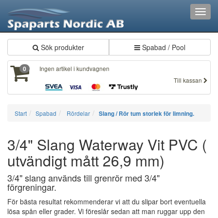
Toggl
navig
Sök produkter
Spabad / Pool
Ingen artikel i kundvagnen
0
Till kassan
Start
Spabad
Rördelar
Slang / Rör tum storlek för limning.
3/4" Slang Waterway Vit PVC (
utvändigt mått 26,9 mm)
3/4" slang används till grenrör med 3/4"
förgreningar.
För bästa resultat rekommenderar vi att du slipar bort eventuella
lösa spån eller grader. Vi föreslår sedan att man ruggar upp den