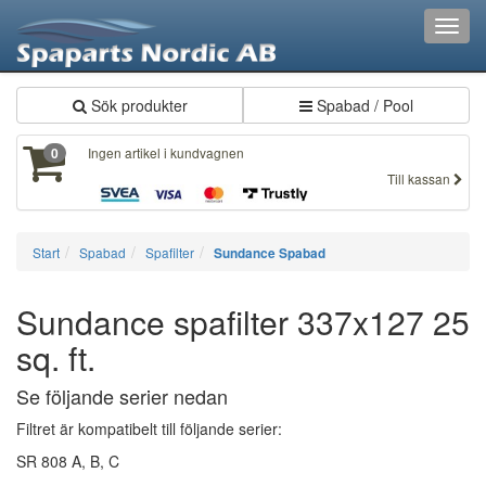
Toggl
navig
Sök produkter
Spabad / Pool
Ingen artikel i kundvagnen
0
Till kassan
Start
Spabad
Spafilter
Sundance Spabad
Sundance spafilter 337x127 25
sq. ft.
Se följande serier nedan
Filtret är kompatibelt till följande serier:
SR 808 A, B, C