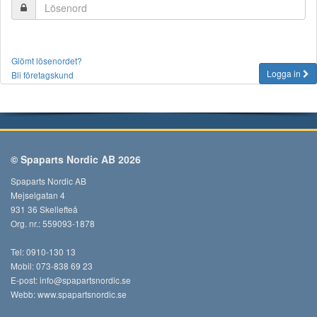
Glömt lösenordet?
Logga in
Bli företagskund
© Spaparts Nordic AB 2026
Spaparts Nordic AB
Mejselgatan 4
931 36 Skellefteå
Org. nr.: 559093-1878
Tel: 0910-130 13
Mobil: 073-838 69 23
E-post:
info@spapartsnordic.se
Webb:
www.spapartsnordic.se