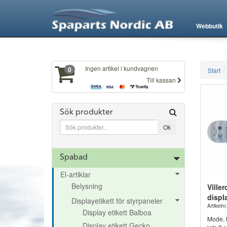
XXX460
Webbutik
Ingen artikel i kundvagnen
0
Start
Till kassan
Sök produkter
Spabad
El-artiklar
Belysning
Ville
displ
Displayetikett för styrpaneler
Artikeln
Display etikett Balboa
Mode, t
Display etikett Gecko