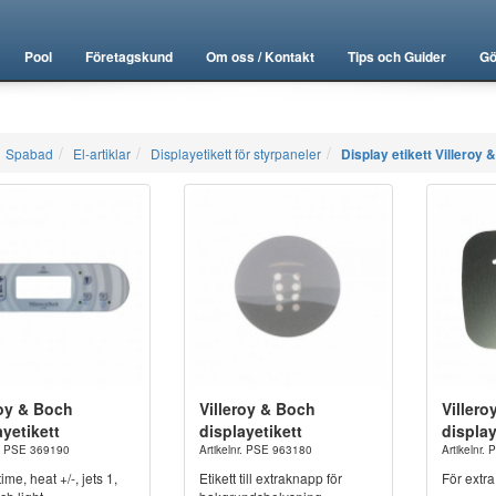
Pool
Företagskund
Om oss / Kontakt
Tips och Guider
Gö
Spabad
El-artiklar
Displayetikett för styrpaneler
Display etikett Villeroy 
roy & Boch
Villeroy & Boch
Viller
ayetikett
displayetikett
display
r. PSE 369190
Artikelnr. PSE 963180
Artikelnr.
ime, heat +/-, jets 1,
Etikett till extraknapp för
För extr