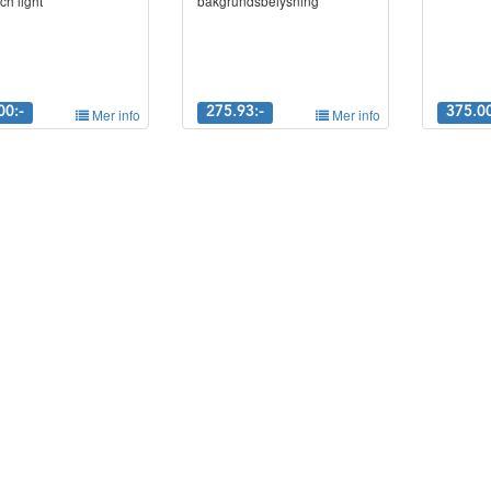
ch light
bakgrundsbelysning
00:-
Mer info
275.93:-
Mer info
375.00