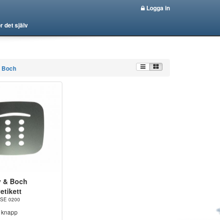
Logga in
r det själv
& Boch
oy & Boch
etikett
 PSE 0200
a knapp