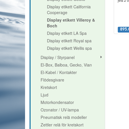
jets 2 o
Display etikett California
Cooperage
Display etikett Villeroy &
Boch
895.
Display etikett LA Spa
Display etikett Royal spa
Display etikett Wellis spa
Display / Styrpanel
El-Box, Balboa, Gecko, Vian
El-Kabel / Kontakter
Flödesgivare
Kretskort
Ljud
Motorkondensator
Ozonator / UV-lampa
Pneumatisk relä modeller
Zettler relä för kretskort