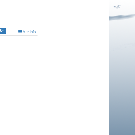
:-
Mer info