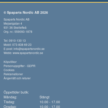
© Spaparts Nordic AB 2026
Spaparts Nordic AB
Mejselgatan 4
931 36 Skellefteå
Org. nr.: 559093-1878
Tel: 0910-130 13
Mobil: 073-838 69 23
E-post:
info@spapartsnordic.se
Webb:
www.spapartsnordic.se
Köpvillkor
Personuppgifter - GDPR
Cookies
Reklamationer
Ångerrätt och returer
Öppettider butik:
Måndag:
Stängt
Tisdag:
10.00 - 17.00
Onsdag:
10.00 - 17.00