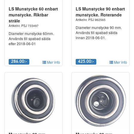
LS Munstycke 60 enbart
LS Munstycke 90 enbart
munstycke. Riktbar
munstycke. Roterande
stråle
Artikelnr. PSJ 962565
Artikelnr. PSJ 733497
Diameter munstycke 90 mm.
Används till spabad sålda
Diameter munstycke 60mm.
innan 2018-06-01.
Används till spabad sålda
efter 2018-06-01
286.00:-
Mer info
425.00:-
Mer info