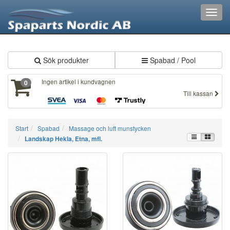
XXX810
Toggl
navig
Sök produkter
Spabad / Pool
Ingen artikel i kundvagnen
0
Till kassan
Start
Spabad
Massage och luft munstycken
Landskap Hekla, Etna, mfl.