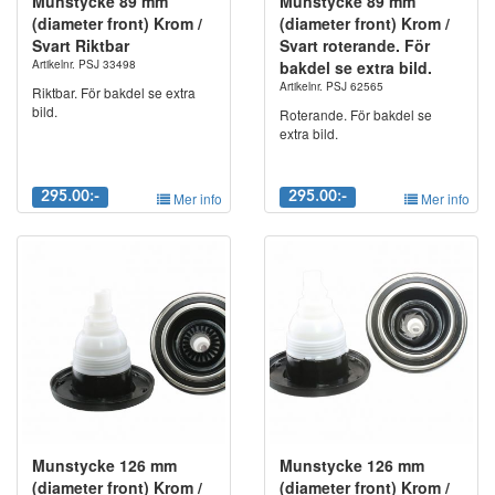
Munstycke 89 mm
Munstycke 89 mm
(diameter front) Krom /
(diameter front) Krom /
Svart Riktbar
Svart roterande. För
Artikelnr. PSJ 33498
bakdel se extra bild.
Artikelnr. PSJ 62565
Riktbar. För bakdel se extra
bild.
Roterande. För bakdel se
extra bild.
295.00:-
Mer info
295.00:-
Mer info
Munstycke 126 mm
Munstycke 126 mm
(diameter front) Krom /
(diameter front) Krom /