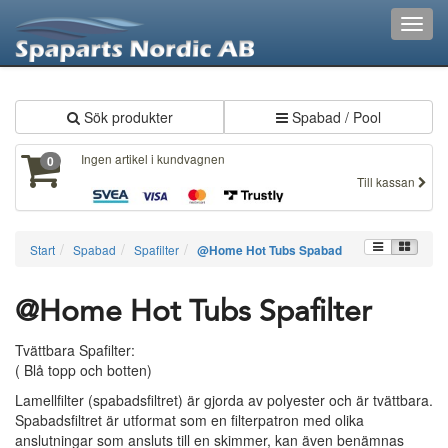
XXX238
Toggl
navig
Sök produkter
Spabad / Pool
Ingen artikel i kundvagnen
0
Till kassan
Start
Spabad
Spafilter
@Home Hot Tubs Spabad
@Home Hot Tubs Spafilter
Tvättbara Spafilter:
( Blå topp och botten)
Lamellfilter (spabadsfiltret) är gjorda av polyester och är tvättbara.
Spabadsfiltret är utformat som en filterpatron med olika
anslutningar som ansluts till en skimmer, kan även benämnas