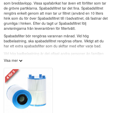
som breddavlopp. Vissa spafabrikat har även ett förfilter som tar
de grövre partiklarna. Spabadsfiltret tar det fina. Spabadsfiltret
rengörs enkelt genom att man tar ur filtret (använd en 10 liters
hink som du för över Spabadsfiltret till i badvattnet, då fastnar det
grumliga i hinken. Efter du tagit ur Spabadsfiltret följ
anvisningarna från leverantören för filtertvätt.
Spabadsfilter bör rengöras varannan månad. Vid hög
badbelastning, ska spabadsfiltret rengöras oftare. Viktigt att du
har ett extra spabadsfilter som du skiftar med efter varje bad.
Vid hög badbelastning är det oftast andra personer än familjen
som badar och de har en annan bakterieflora.
Visa mer
Viktigaste är att alla badande tvättar sig ordentligt före och efter
bad.
Rengöringsfria spabadsfilter:
(Vita med grå topp och botten.)
Polypropylen-filter är mycket effektiva på att samla in icke-
önskvärda partiklar ur vattnet. Polypropylen, ligger i lager inuti
filtret för att bort smutsen. Polypropylen i folkmun benämnas även
som rengöringsfria filter. Polypropylen-filter tar bort partiklar ner till