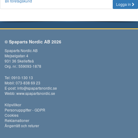
Bli företagskund
Logga in
© Spaparts Nordic AB 2026
Spaparts Nordic AB
Mejselgatan 4
931 36 Skellefteå
Org. nr.: 559093-1878
Tel: 0910-130 13
Mobil: 073-838 69 23
E-post:
info@spapartsnordic.se
Webb:
www.spapartsnordic.se
Köpvillkor
Personuppgifter - GDPR
Cookies
Reklamationer
Ångerrätt och returer