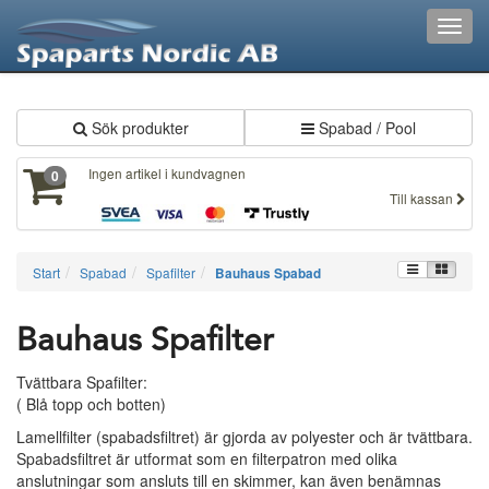
XXX65
Toggl
navig
Sök produkter
Spabad / Pool
Ingen artikel i kundvagnen
0
Till kassan
Start
Spabad
Spafilter
Bauhaus Spabad
Bauhaus Spafilter
Tvättbara Spafilter:
( Blå topp och botten)
Lamellfilter (spabadsfiltret) är gjorda av polyester och är tvättbara.
Spabadsfiltret är utformat som en filterpatron med olika
anslutningar som ansluts till en skimmer, kan även benämnas