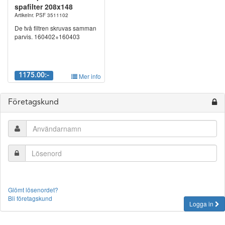
spafilter 208x148
Artikelnr. PSF 3511102
De två filtren skruvas samman
parvis. 160402+160403
1175.00:-
Mer info
Företagskund
Glömt lösenordet?
Bli företagskund
Logga in