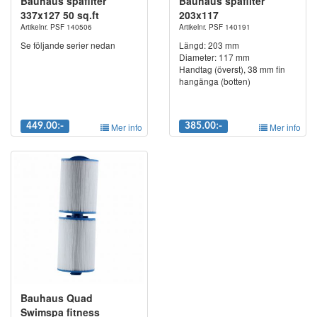
Bauhaus spafilter
Bauhaus spafilter
337x127 50 sq.ft
203x117
Artikelnr. PSF 140506
Artikelnr. PSF 140191
Se följande serier nedan
Längd: 203 mm
Diameter: 117 mm
Handtag (överst), 38 mm fin
hangänga (botten)
449.00:-
Mer info
385.00:-
Mer info
Bauhaus Quad
Swimspa fitness