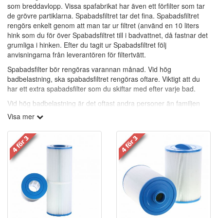
som breddavlopp. Vissa spafabrikat har även ett förfilter som tar
de grövre partiklarna. Spabadsfiltret tar det fina. Spabadsfiltret
rengörs enkelt genom att man tar ur filtret (använd en 10 liters
hink som du för över Spabadsfiltret till i badvattnet, då fastnar det
grumliga i hinken. Efter du tagit ur Spabadsfiltret följ
anvisningarna från leverantören för filtertvätt.
Spabadsfilter bör rengöras varannan månad. Vid hög
badbelastning, ska spabadsfiltret rengöras oftare. Viktigt att du
har ett extra spabadsfilter som du skiftar med efter varje bad.
Vid hög badbelastning är det oftast andra personer än familjen
som badar och de har en annan bakterieflora.
Visa mer
Viktigaste är att alla badande tvättar sig ordentligt före och efter
bad.
Rengöringsfria spabadsfilter:
(Vita med grå topp och botten.)
Polypropylen-filter är mycket effektiva på att samla in icke-
önskvärda partiklar ur vattnet. Polypropylen, ligger i lager inuti
filtret för att bort smutsen. Polypropylen i folkmun benämnas även
som rengöringsfria filter. Polypropylen-filter tar bort partiklar ner till