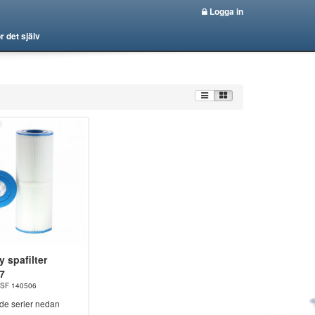
Logga in
r det själv
 spafilter
7
 PSF 140506
nde serier nedan