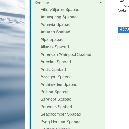
125 mm
Spafilter
mm gro
Filterväljaren Spabad
(botten
Aquaspring Spabad
Aquavia Spabad
459.
Aquazzi Spabad
Alps Spabad
Allseas Spabad
American Whirlpool Spabad
Artesian Spabad
Arctic Spabad
Azzagon Spabad
Archimedes Spabad
Balboa Spabad
Barefoot Spabad
Bauhaus Spabad
Beachcomber Spabad
Bygg Hemma Spabad
Caldera Spabad