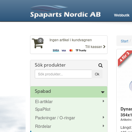
XXX828
Webbutik
Ingen artikel i kundvagnen
0
Start
Till kassan
Sök produkter
Spabad
El-artiklar
Dynas
SpaPilot
354x
Packningar / O-ringar
Artikeln
Rördelar
Längd: