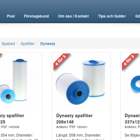
Pool
Företagskund
Om oss / Kontakt
Tips och Guider
Gö
Spabad
Spafilter
Dynasty
ty spafilter
Dynasty spafilter
Dynasty
125
208x148
337x12
r. PSF 140508
Artikelnr. PSF 160401
Artikelnr.
 354 mm, Diameter:
Längd: 208 mm, Diameter:
Se följa