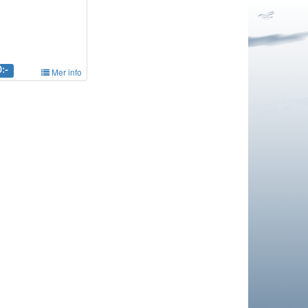
:-
Mer info