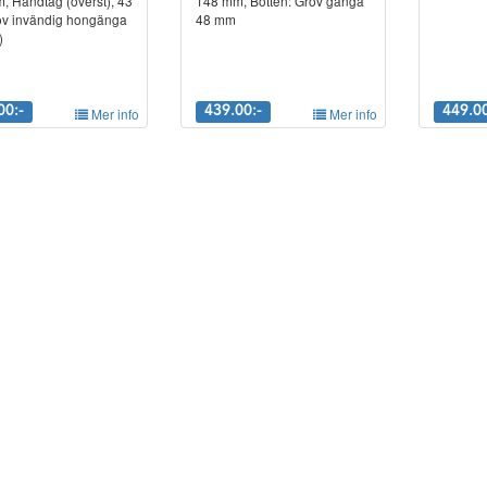
, Handtag (överst), 43
148 mm, Botten: Grov gänga
v invändig hongänga
48 mm
)
00:-
Mer info
439.00:-
Mer info
449.00