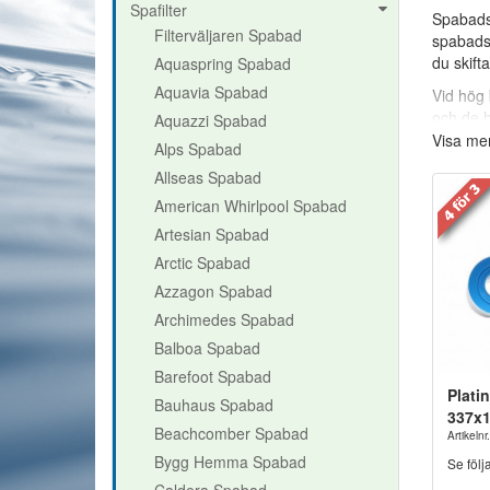
Spafilter
Spabadsf
Filterväljaren Spabad
spabadsf
du skift
Aquaspring Spabad
Aquavia Spabad
Vid hög 
och de h
Aquazzi Spabad
Viktigas
Visa me
Alps Spabad
Allseas Spabad
Rengörin
American Whirlpool Spabad
(Vita me
Artesian Spabad
Polypropy
Arctic Spabad
bort smu
Azzagon Spabad
Rengörin
Archimedes Spabad
beaktnin
Balboa Spabad
Viktigas
Barefoot Spabad
Har du f
Plati
Bauhaus Spabad
återkopp
337x
Beachcomber Spabad
Artikeln
Bygg Hemma Spabad
Se följ
Caldera Spabad