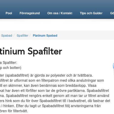
Pool
Företagskund
Om oss / Kontakt
Tips och Guider
Gö
Spabad
Spafilter
Platinum Spabad
tinium Spafilter
a Spafilter:
pp och botten)
lter (spabadsfiltret) är gjorda av polyester och är tvättbara.
iltret är utformat som en filterpatron med olika anslutningar som
till en skimmer, kan även benämnas som breddavlopp. Vissa
kat har även ett förfilter som tar de grövre partiklarna. Spabadsfiltret
fina. Spabadsfiltret rengörs enkelt genom att man tar ur filtret använd
ers hink som du för över Spabadsfiltret till i badvattnet, då fastnar det
 i hinken. Efter du tagit ur Spabadsfiltret följ anvisningarna från
ren för filtertvätt.