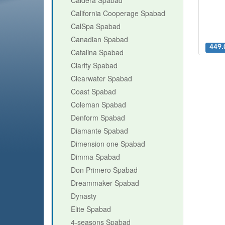
California Cooperage Spabad
CalSpa Spabad
Canadian Spabad
449.
Catalina Spabad
Clarity Spabad
Clearwater Spabad
Coast Spabad
Coleman Spabad
Denform Spabad
Diamante Spabad
Dimension one Spabad
Dimma Spabad
Don Primero Spabad
Dreammaker Spabad
Dynasty
Elite Spabad
4-seasons Spabad