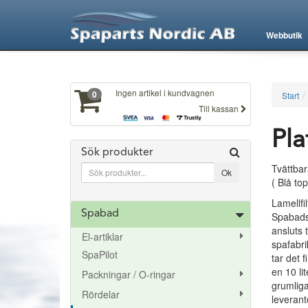
XXX505
Webbutik
Ingen artikel i kundvagnen
0
Start
Till kassan
Pla
Sök produkter
Tvättbar
( Blå to
Lamellfi
Spabad
Spabadsf
ansluts 
El-artiklar
spafabri
SpaPilot
tar det 
en 10 lit
Packningar / O-ringar
grumliga
Rördelar
leverantö