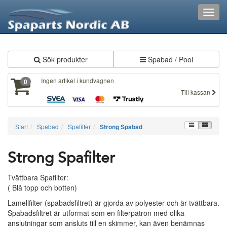
XXX114
Toggl
navig
Sök produkter
Spabad / Pool
Ingen artikel i kundvagnen
0
Till kassan
Start
Spabad
Spafilter
Strong Spabad
Strong Spafilter
Tvättbara Spafilter:
( Blå topp och botten)
Lamellfilter (spabadsfiltret) är gjorda av polyester och är tvättbara.
Spabadsfiltret är utformat som en filterpatron med olika
anslutningar som ansluts till en skimmer, kan även benämnas