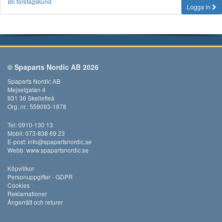
Bli företagskund
Logga in
© Spaparts Nordic AB 2026
Spaparts Nordic AB
Mejselgatan 4
931 36 Skellefteå
Org. nr.: 559093-1878
Tel: 0910-130 13
Mobil: 073-838 69 23
E-post:
info@spapartsnordic.se
Webb:
www.spapartsnordic.se
Köpvillkor
Personuppgifter - GDPR
Cookies
Reklamationer
Ångerrätt och returer