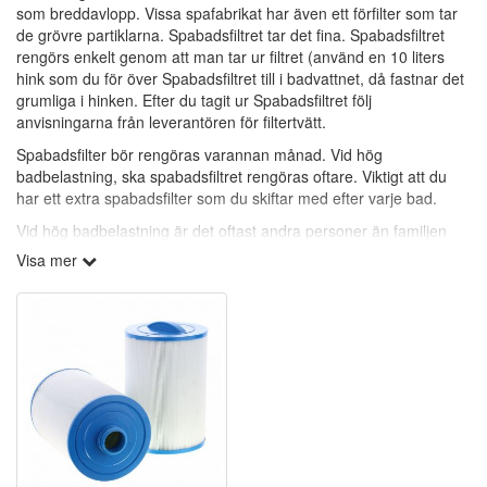
som breddavlopp. Vissa spafabrikat har även ett förfilter som tar
de grövre partiklarna. Spabadsfiltret tar det fina. Spabadsfiltret
rengörs enkelt genom att man tar ur filtret (använd en 10 liters
hink som du för över Spabadsfiltret till i badvattnet, då fastnar det
grumliga i hinken. Efter du tagit ur Spabadsfiltret följ
anvisningarna från leverantören för filtertvätt.
Spabadsfilter bör rengöras varannan månad. Vid hög
badbelastning, ska spabadsfiltret rengöras oftare. Viktigt att du
har ett extra spabadsfilter som du skiftar med efter varje bad.
Vid hög badbelastning är det oftast andra personer än familjen
som badar och de har en annan bakterieflora.
Visa mer
Viktigaste är att alla badande tvättar sig ordentligt före och efter
bad.
Rengöringsfria spabadsfilter:
(Vita med grå topp och botten.)
Polypropylen-filter är mycket effektiva på att samla in icke-
önskvärda partiklar ur vattnet. Polypropylen, ligger i lager inuti
filtret för att bort smutsen. Polypropylen i folkmun benämnas även
som rengöringsfria filter. Polypropylen-filter tar bort partiklar ner till