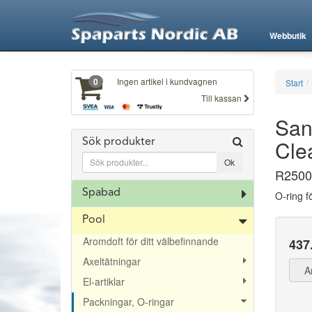
Webbutik
Ingen artikel i kundvagnen
0
Start
Till kassan
Sand
Cle
Sök produkter
R2500
Spabad
O-ring fö
Pool
Aromdoft för ditt välbefinnande
437
Axeltätningar
A
El-artiklar
Packningar, O-ringar