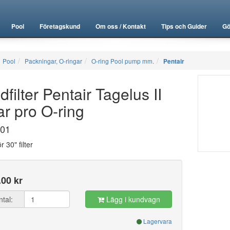
Pool
Företagskund
Om oss / Kontakt
Tips och Guider
Gö
Pool
Packningar, O-ringar
O-ring Pool pump mm.
Pentair
filter Pentair Tagelus II
ar pro O-ring
01
r 30" filter
.00 kr
ntal:
Lägg i kundvagn
Lagervara