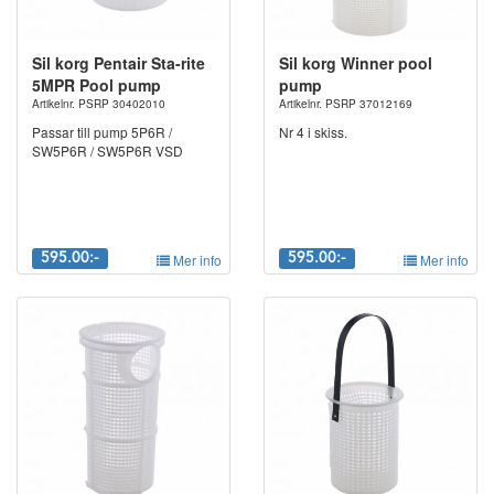
Sil korg Pentair Sta-rite
Sil korg Winner pool
5MPR Pool pump
pump
Artikelnr. PSRP 30402010
Artikelnr. PSRP 37012169
Passar till pump 5P6R /
Nr 4 i skiss.
SW5P6R / SW5P6R VSD
595.00:-
Mer info
595.00:-
Mer info