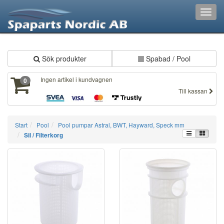
XXX227
Toggl
navig
Sök produkter
Spabad / Pool
Ingen artikel i kundvagnen
0
Till kassan
Start
Pool
Pool pumpar Astral, BWT, Hayward, Speck mm
Sil / Filterkorg