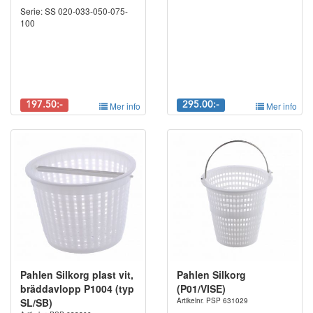
Serie: SS 020-033-050-075-
100
197.50:-
Mer info
295.00:-
Mer info
Pahlen Silkorg plast vit,
Pahlen Silkorg
bräddavlopp P1004 (typ
(P01/VISE)
SL/SB)
Artikelnr. PSP 631029