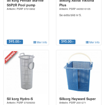
Sil korg Pentair Sta-rite
Silkorg Astral Viktoria
S5P2R Pool pump
Plus
Artikelnr. PSRP 37010652
Artikelnr. PSRP 4405010105
Se extra bild nr 5.
595.00:-
Mer info
595.00:-
Mer info
Sil korg Hydro-S
Silkorg Hayward Super
Artikelnr. PSRP 37009350
Artikelnr. PSRP 2001271