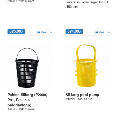
Artikelnr. PSP 633200
Levereras i olika färger Typ Vit
/ Blå mm
395.00:-
Mer info
394.00:-
Mer info
Pahlen Silkorg (P2000,
Sil korg pool pump
P81, P89, 5,5
Artikelnr. PSP 631702
bräddavlopp)
Artikelnr. PSP 631010