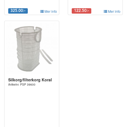
325.00:-
Mer info
122.50:-
Mer info
Silkorg/filterkorg Koral
Artikelnr. PSP 39600