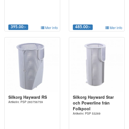
395.00:-
Mer info
485.00:-
Mer info
Silkorg Hayward RS
Silkorg Hayward Star
Artikelnr. PSP 283756759
och Powerline från
Folkpool
Artikelnr. PSP 53269