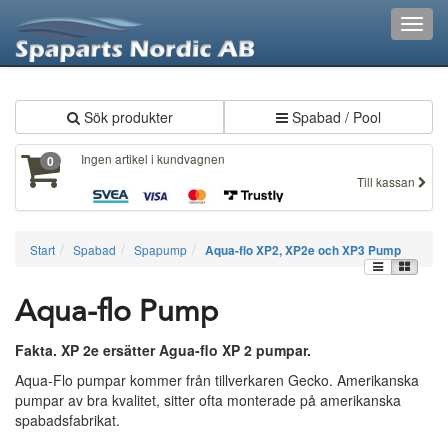
XXX170
Toggl
navig
Sök produkter
Spabad / Pool
Ingen artikel i kundvagnen
0
Till kassan
Start
Spabad
Spapump
Aqua-flo XP2, XP2e och XP3 Pump
Aqua-flo Pump
Fakta. XP 2e ersätter Agua-flo XP 2 pumpar.
Aqua-Flo pumpar kommer från tillverkaren Gecko. Amerikanska
pumpar av bra kvalitet, sitter ofta monterade på amerikanska
spabadsfabrikat.