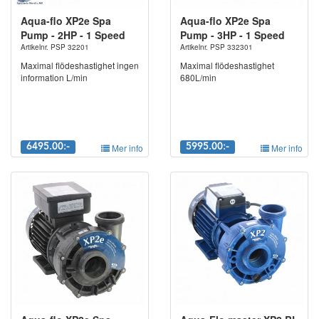
Frågor?
Aqua-flo XP2e Spa
Aqua-flo XP2e Spa
Har du frågor går det givetvis bra att kontakta vårt team. Bäst är
Pump - 2HP - 1 Speed
Pump - 3HP - 1 Speed
att du mailar din fråga för snabbare
Artikelnr. PSP 32201
Artikelnr. PSP 332301
återkoppling.
info@spapartsnordic.se
Alternativt 0107882132
Maximal flödeshastighet ingen
Maximal flödeshastighet
information L/min
680L/min
OBS! Tänk på att fasta elinstallationer måste skötas av en behörig
elektriker.
6495.00:-
Mer info
5995.00:-
Mer info