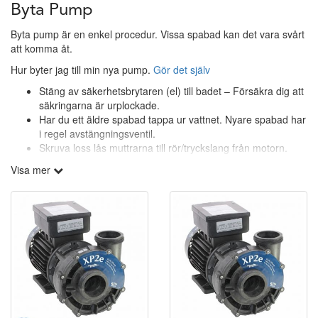
Byta Pump
Byta pump är en enkel procedur. Vissa spabad kan det vara svårt
att komma åt.
Hur byter jag till min nya pump.
Gör det själv
Stäng av säkerhetsbrytaren (el) till badet – Försäkra dig att
säkringarna är urplockade.
Har du ett äldre spabad tappa ur vattnet. Nyare spabad har
i regel avstängningsventil.
Skruva loss lås muttrarna till rör/tryckslang från motorn.
Skruva loss pump från spabadet. Sitter oftast fastmonterad
Visa mer
med 4 skruvar/muttrar 2 på varje sida pump.
Ta lös EL kabeln från kretskortet. Flytta över befintlig El
kabel till nya pumpen. Tips ta foto först på kopplingen.
När du monterar anslutnings slangarna
lyft slang/rör upp
och ner
under tiden du drar åt. Då säkerställer du att ytorna
blir täta
När återfyllning görs. Ta bort spafiltret. Har du 2 ta bort
bägge. Viktigt att återfyllningen görs i hålet för spafiltret. Då
trycker man bort luft ur systemet.