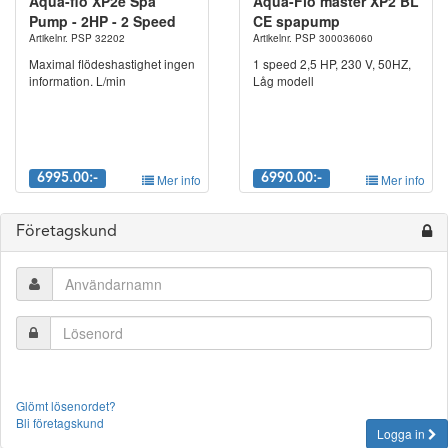
Aqua-flo XP2e Spa
Aqua-Flo master XP2 BL
Pump - 2HP - 2 Speed
CE spapump
Artikelnr. PSP 32202
Artikelnr. PSP 300036060
Maximal flödeshastighet ingen
1 speed 2,5 HP, 230 V, 50HZ,
information. L/min
Låg modell
6995.00:-
Mer info
6990.00:-
Mer info
Företagskund
Glömt lösenordet?
Bli företagskund
Logga in