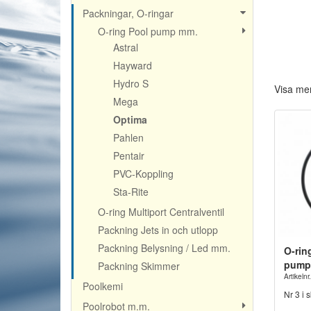
Packningar, O-ringar
O-ring Pool pump mm.
Astral
Hayward
Hydro S
Visa me
Mega
Optima
Pahlen
Pentair
PVC-Koppling
Sta-Rite
O-ring Multiport Centralventil
Packning Jets in och utlopp
Packning Belysning / Led mm.
O-ring
pump
Packning Skimmer
Artikel
Poolkemi
Nr 3 i s
Poolrobot m.m.