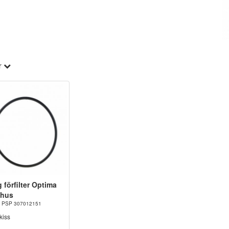
r
 förfilter Optima
hus
nr. PSP 307012151
kiss