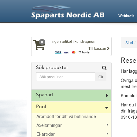
XXX374
Webbutik
Ingen artikel i kundvagnen
0
Start
Till kassan
Rese
Sök produkter
Här lägg
Övriga d
mest fre
Komplett
Spabad
Har du f
Pool
din fråg
Aromdoft för ditt välbefinnande
0910-1
Axeltätningar
El-artiklar