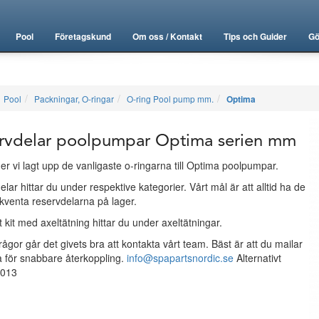
Pool
Företagskund
Om oss / Kontakt
Tips och Guider
Gö
Pool
Packningar, O-ringar
O-ring Pool pump mm.
Optima
rvdelar poolpumpar Optima serien mm
er vi lagt upp de vanligaste o-ringarna till Optima poolpumpar.
elar hittar du under respektive kategorier. Vårt mål är att alltid ha de
kventa reservdelarna på lager.
 kit med axeltätning hittar du under axeltätningar.
rågor går det givets bra att kontakta vårt team. Bäst är att du mailar
a för snabbare återkoppling.
info@spapartsnordic.se
Alternativt
3013