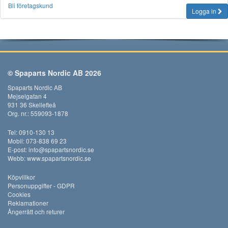
Bli företagskund
Logga in
© Spaparts Nordic AB 2026
Spaparts Nordic AB
Mejselgatan 4
931 36 Skellefteå
Org. nr.: 559093-1878
Tel: 0910-130 13
Mobil: 073-838 69 23
E-post:
info@spapartsnordic.se
Webb:
www.spapartsnordic.se
Köpvillkor
Personuppgifter - GDPR
Cookies
Reklamationer
Ångerrätt och returer