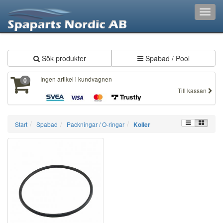
XXX830
Toggl
navig
Sök produkter
Spabad / Pool
Ingen artikel i kundvagnen
0
Till kassan
Start
Spabad
Packningar / O-ringar
Koller