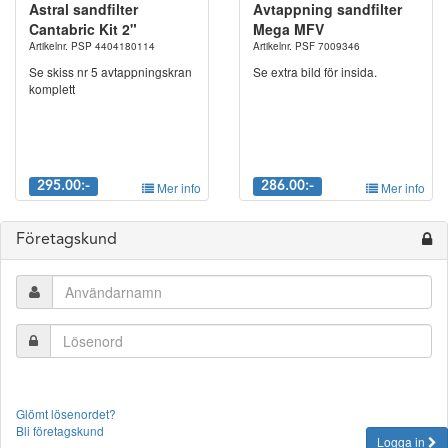
Astral sandfilter
Avtappning sandfilter
Cantabric Kit 2"
Mega MFV
Artikelnr. PSP 4404180114
Artikelnr. PSF 7009346
Se skiss nr 5 avtappningskran
Se extra bild för insida.
komplett
295.00:-
Mer info
286.00:-
Mer info
Företagskund
Glömt lösenordet?
Bli företagskund
Logga in