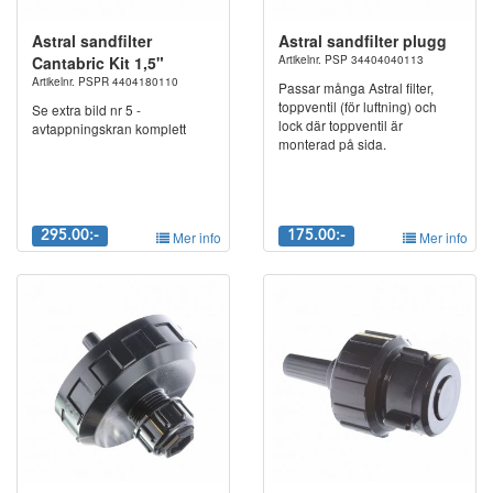
Astral sandfilter
Astral sandfilter plugg
Cantabric Kit 1,5"
Artikelnr. PSP 34404040113
Artikelnr. PSPR 4404180110
Passar många Astral filter,
toppventil (för luftning) och
Se extra bild nr 5 -
lock där toppventil är
avtappningskran komplett
monterad på sida.
295.00:-
Mer info
175.00:-
Mer info