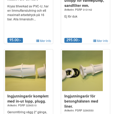
utlopp för värmepump,
sandfilter mm.
Kryss tillverkad av PVC-U, har
Artikelnr. PSRP 313142
en limmuffanslutning och ett
maximalt arbetstryck på 16
Ej för duk
bar. Alla limanslutn...
95.00:-
Mer info
295.00:-
Mer info
Ingjutningsrör komplett
Ingjutningsrör för
med in-ut lopp, plugg.
betonghålsten med
Artikelnr. PSRP 3290510
liner.
Artikelnr. PSRP 3290550
Genomföring vägg 2" gänga,