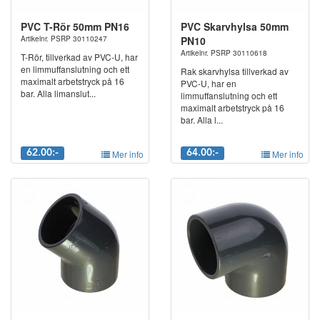
PVC T-Rör 50mm PN16
PVC Skarvhylsa 50mm
Artikelnr. PSRP 30110247
PN10
Artikelnr. PSRP 30110618
T-Rör, tillverkad av PVC-U, har
en limmuffanslutning och ett
Rak skarvhylsa tillverkad av
maximalt arbetstryck på 16
PVC-U, har en
bar. Alla limanslut...
limmuffanslutning och ett
maximalt arbetstryck på 16
bar. Alla l...
62.00:-
Mer info
64.00:-
Mer info