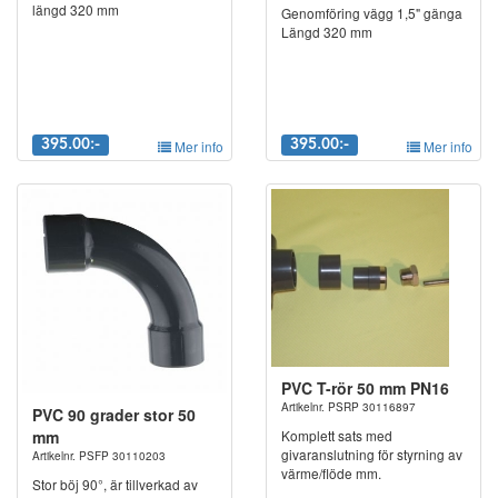
längd 320 mm
Genomföring vägg 1,5" gänga
Längd 320 mm
395.00:-
Mer info
395.00:-
Mer info
PVC T-rör 50 mm PN16
Artikelnr. PSRP 30116897
PVC 90 grader stor 50
mm
Komplett sats med
givaranslutning för styrning av
Artikelnr. PSFP 30110203
värme/flöde mm.
Stor böj 90°, är tillverkad av