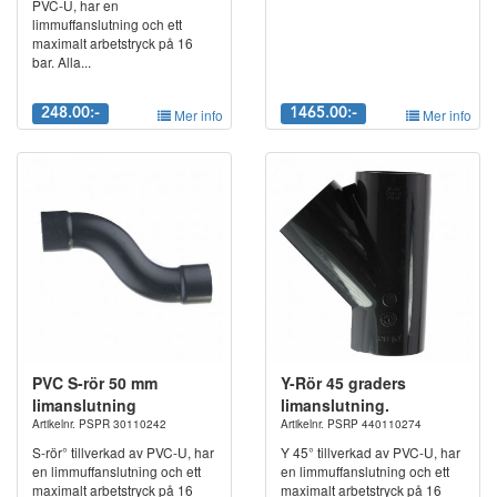
PVC-U, har en
limmuffanslutning och ett
maximalt arbetstryck på 16
bar. Alla...
248.00:-
Mer info
1465.00:-
Mer info
PVC S-rör 50 mm
Y-Rör 45 graders
limanslutning
limanslutning.
Artikelnr. PSPR 30110242
Artikelnr. PSRP 440110274
S-rör° tillverkad av PVC-U, har
Y 45° tillverkad av PVC-U, har
en limmuffanslutning och ett
en limmuffanslutning och ett
maximalt arbetstryck på 16
maximalt arbetstryck på 16