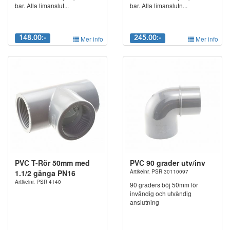
bar. Alla limanslut...
bar. Alla limanslutn...
148.00:-
Mer info
245.00:-
Mer info
PVC T-Rör 50mm med
PVC 90 grader utv/inv
1.1/2 gänga PN16
Artikelnr. PSR 30110097
Artikelnr. PSR 4140
90 graders böj 50mm för
invändig och utvändig
anslutning