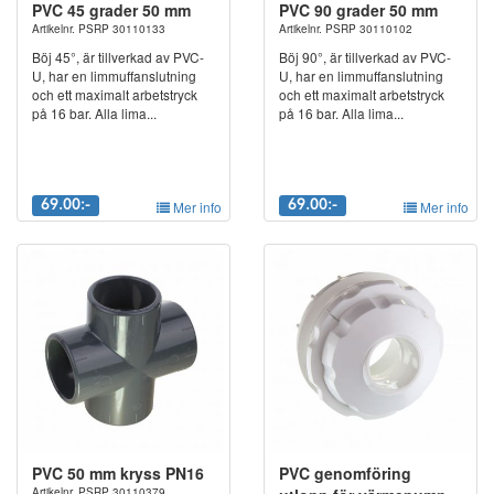
PVC 45 grader 50 mm
PVC 90 grader 50 mm
Artikelnr. PSRP 30110133
Artikelnr. PSRP 30110102
Böj 45°, är tillverkad av PVC-
Böj 90°, är tillverkad av PVC-
U, har en limmuffanslutning
U, har en limmuffanslutning
och ett maximalt arbetstryck
och ett maximalt arbetstryck
på 16 bar. Alla lima...
på 16 bar. Alla lima...
69.00:-
Mer info
69.00:-
Mer info
PVC 50 mm kryss PN16
PVC genomföring
Artikelnr. PSRP 30110379