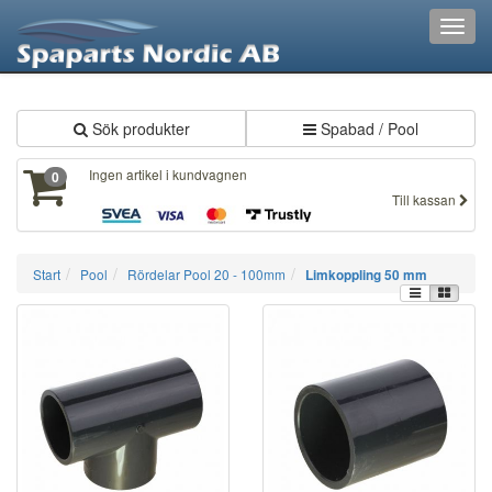
XXX313
Toggl
navig
Sök produkter
Spabad / Pool
Ingen artikel i kundvagnen
0
Till kassan
Start
Pool
Rördelar Pool 20 - 100mm
Limkoppling 50 mm