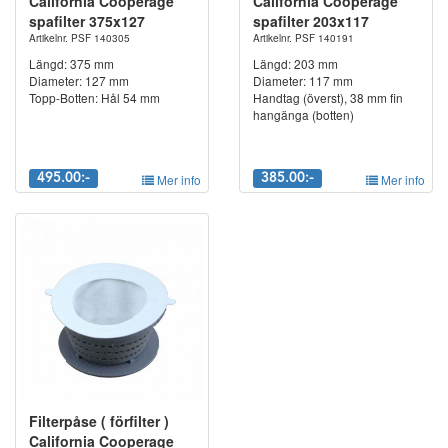
California Cooperage
California Cooperage
spafilter 375x127
spafilter 203x117
Artikelnr. PSF 140305
Artikelnr. PSF 140191
Längd: 375 mm
Längd: 203 mm
Diameter: 127 mm
Diameter: 117 mm
Topp-Botten: Hål 54 mm
Handtag (överst), 38 mm fin
hangänga (botten)
495.00:-
Mer info
385.00:-
Mer info
Filterpåse ( förfilter )
California Cooperage