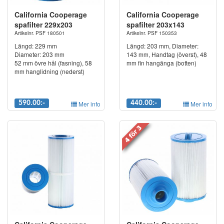
1-5 micron. Rengöringsfria spabadsfilter ska ersättas med 1st nytt
California Cooperage
California Cooperage
ca var 3e månad. Har du 2st. byter du var 6e månad osv. Det
spafilter 229x203
spafilter 203x143
man ska ta i beaktning är hur stor badbelastningen är.
Artikelnr. PSF 180501
Artikelnr. PSF 150353
Viktigaste är att alla badande tvättar sig ordentligt före och efter
Längd: 229 mm
Längd: 203 mm, Diameter:
bad.
Diameter: 203 mm
143 mm, Handtag (överst), 48
52 mm övre hål (fasning), 58
mm fin hangänga (botten)
Har du frågor om spabadsfilter går det givets bra att kontakta vårt
mm hanglidning (nederst)
team. Bäst är att du mailar din fråga för snabbare
återkoppling.
info@spapartsnordic.se
Alternativt 0910-13013
590.00:-
Mer info
440.00:-
Mer info