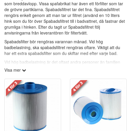
som breddavlopp. Vissa spafabrikat har även ett förfilter som tar
de grövre partiklarna. Spabadsfiltret tar det fina. Spabadsfiltret
rengörs enkelt genom att man tar ur filtret (använd en 10 liters
hink som du för över Spabadsfiltret till i badvattnet, då fastnar det
grumliga i hinken. Efter du tagit ur Spabadsfiltret följ
anvisningarna från leverantören för filtertvätt.
Spabadsfilter bör rengöras varannan månad. Vid hög
badbelastning, ska spabadsfiltret rengöras oftare. Viktigt att du
har ett extra spabadsfilter som du skiftar med efter varje bad.
Vid hög badbelastning är det oftast andra personer än familjen
som badar och de har en annan bakterieflora.
Visa mer
Viktigaste är att alla badande tvättar sig ordentligt före och efter
bad.
Rengöringsfria spabadsfilter:
(Vita med grå topp och botten.)
Polypropylen-filter är mycket effektiva på att samla in icke-
önskvärda partiklar ur vattnet. Polypropylen, ligger i lager inuti
filtret för att bort smutsen. Polypropylen i folkmun benämnas även
som rengöringsfria filter. Polypropylen-filter tar bort partiklar ner till