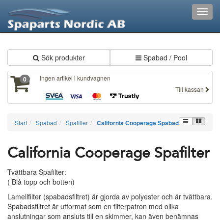
XXX172
Toggl
navig
Sök produkter
Spabad / Pool
Ingen artikel i kundvagnen
0
Till kassan
Start
Spabad
Spafilter
California Cooperage Spabad
California Cooperage Spafilter
Tvättbara Spafilter:
( Blå topp och botten)
Lamellfilter (spabadsfiltret) är gjorda av polyester och är tvättbara.
Spabadsfiltret är utformat som en filterpatron med olika
anslutningar som ansluts till en skimmer, kan även benämnas