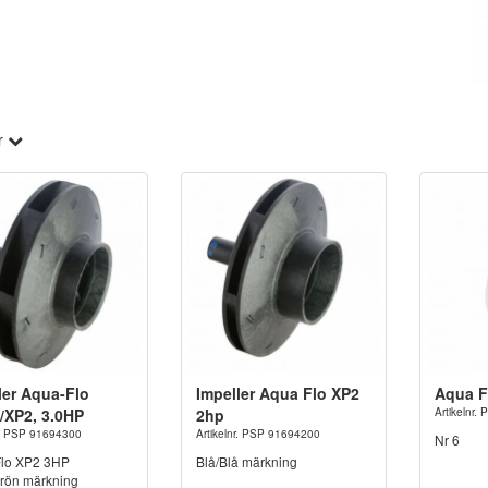
r
ler Aqua-Flo
Impeller Aqua Flo XP2
Aqua F
XP2, 3.0HP
2hp
Artikelnr
nr. PSP 91694300
Artikelnr. PSP 91694200
Nr 6
lo XP2 3HP
Blå/Blå märkning
rön märkning