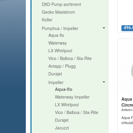
DXD Pump sortiment
Gecko Maelstrom
Koller
Pumphus / Impeller
496.
Aqua-flo
Waterway
LX Whirlpool
Vico / Balboa / Sta-Rite
Avtapp / Plugg
Durajet
Impeller
Aqua-flo
Waterway Impeller
Aqua 
LX Whirlpool
Circm
Artikeln
Vico / Balboa / Sta-Rite
Aqua Fl
Durajet
cirkul
Jacuzzi