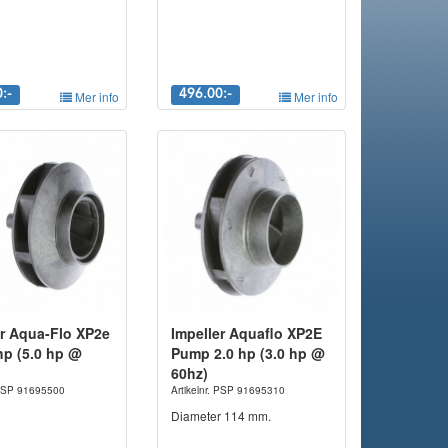
:-
Mer info
496.00:-
Mer info
er Aqua-Flo XP2e
Impeller Aquaflo XP2E
hp (5.0 hp @
Pump 2.0 hp (3.0 hp @
60hz)
. PSP 91695500
Artikelnr. PSP 91695310
Diameter 114 mm.