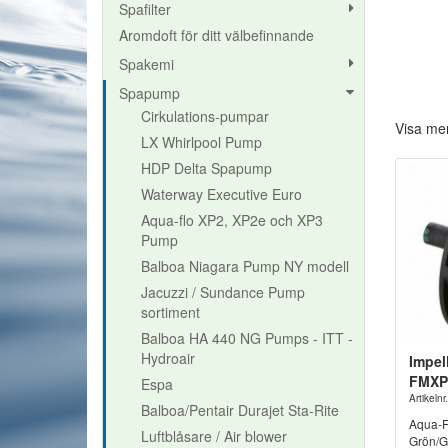
Spafilter
Aromdoft för ditt välbefinnande
Spakemi
Spapump
Cirkulations-pumpar
Visa me
LX Whirlpool Pump
HDP Delta Spapump
Waterway Executive Euro
Aqua-flo XP2, XP2e och XP3
Pump
Balboa Niagara Pump NY modell
Jacuzzi / Sundance Pump
sortiment
Balboa HA 440 NG Pumps - ITT -
Hydroair
Impel
FMXP/
Espa
Artikel
Balboa/Pentair Durajet Sta-Rite
Aqua-F
Luftblåsare / Air blower
Grön/G