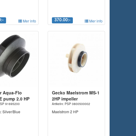
:-
Mer info
370.00:-
Mer info
er Aqua-Flo
Gecko Maelstrom MS-1
 pump 2.0 HP
2HP impeller
. PSP 91695200
Artikelnr. PSP 0800500002
: Silver/Blue
Maelstrom 2 HP