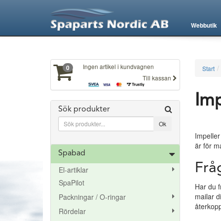
XXX574
Webbutik
Ingen artikel i kundvagnen
0
Start
Till kassan
Imp
Sök produkter
Impeller
är för 
Spabad
Frå
El-artiklar
SpaPilot
Har du f
mailar d
Packningar / O-ringar
återkopp
Rördelar