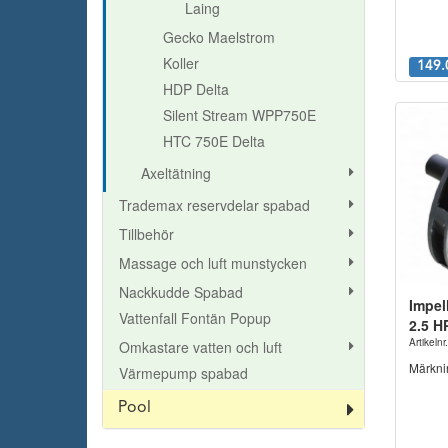
Laing
Gecko Maelstrom
Koller
149.
HDP Delta
Silent Stream WPP750E
HTC 750E Delta
Axeltätning
Trademax reservdelar spabad
Tillbehör
Massage och luft munstycken
Nackkudde Spabad
Impel
Vattenfall Fontän Popup
2.5 H
Artikel
Omkastare vatten och luft
Märknin
Värmepump spabad
Pool