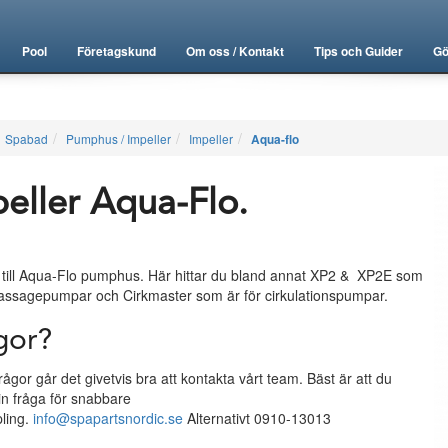
Pool
Företagskund
Om oss / Kontakt
Tips och Guider
Gö
Spabad
Pumphus / Impeller
Impeller
Aqua-flo
eller Aqua-Flo.
 till Aqua-Flo pumphus. Här hittar du bland annat XP2 & XP2E som
massagepumpar och Cirkmaster som är för cirkulationspumpar.
gor?
rågor går det givetvis bra att kontakta vårt team. Bäst är att du
in fråga för snabbare
ling.
info@spapartsnordic.se
Alternativt 0910-13013