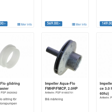
00:-
Mer info
569.00:-
Mer info
149.00
Flo glidring
Impeller Aqua-Flo
Impell
aster
FMHP/FMCP, 2.0HP
ce 3.0 
r. PSP 3928362
Artikelnr. PSP 91693701
60hz)
Artikelnr
o slitring för
Blå märkning
ationspumpen