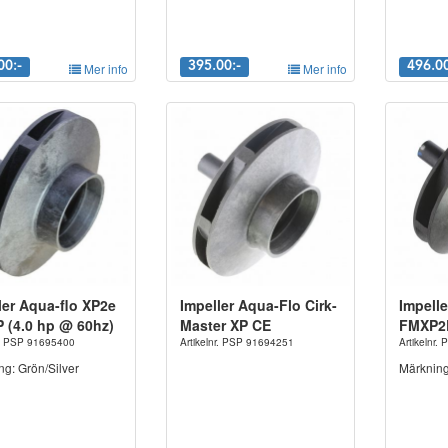
00:-
Mer info
395.00:-
Mer info
496.00
ler Aqua-flo XP2e
Impeller Aqua-Flo Cirk-
Impell
P (4.0 hp @ 60hz)
Master XP CE
FMXP2E
nr. PSP 91695400
Artikelnr. PSP 91694251
Artikelnr
g: Grön/Silver
Märkning