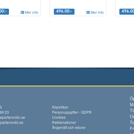
00:-
Mer info
496.00:-
Mer info
496.00
Öp
M
13
Köpvillkor
Ti
 69 23
Personuppgifter - GDPR
O
apartsnordic.se
Cookies
To
artsnordic.se
Reklamationer
Ångerrätt och returer
F