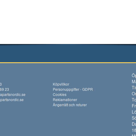
Öp
M
13
Köpvillkor
Ti
 69 23
Personuppgifter - GDPR
O
apartsnordic.se
Cookies
To
artsnordic.se
Reklamationer
Ångerrätt och returer
F
Lö
S
Da
18
M