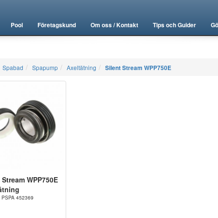
Pool
Företagskund
Om oss / Kontakt
Tips och Guider
Gö
Spabad
Spapump
Axeltätning
Silent Stream WPP750E
t Stream WPP750E
ätning
r. PSPA 452369