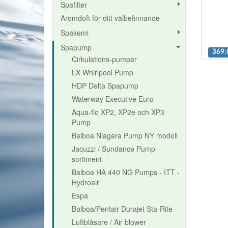
Spafilter
Aromdoft för ditt välbefinnande
Spakemi
Spapump
369.
Cirkulations-pumpar
LX Whirlpool Pump
HDP Delta Spapump
Waterway Executive Euro
Aqua-flo XP2, XP2e och XP3
Pump
Balboa Niagara Pump NY modell
Jacuzzi / Sundance Pump
sortiment
Balboa HA 440 NG Pumps - ITT -
Hydroair
Espa
Balboa/Pentair Durajet Sta-Rite
Luftblåsare / Air blower