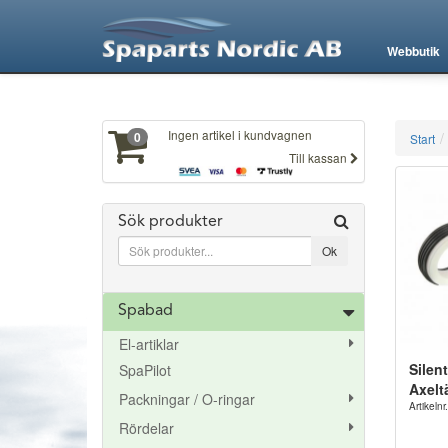
XXX800
Webbutik
Ingen artikel i kundvagnen
0
Start
Till kassan
Sök produkter
Spabad
El-artiklar
Silen
SpaPilot
Axelt
Packningar / O-ringar
Artikeln
Rördelar