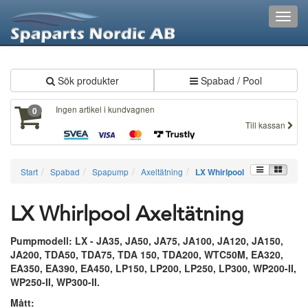
XXX352
Toggl
navig
Sök produkter
Spabad / Pool
Ingen artikel i kundvagnen
0
Till kassan
Start
Spabad
Spapump
Axeltätning
LX Whirlpool
LX Whirlpool Axeltätning
Pumpmodell: LX - JA35, JA50, JA75, JA100, JA120, JA150,
JA200, TDA50, TDA75, TDA 150, TDA200, WTC50M, EA320,
EA350, EA390, EA450, LP150, LP200, LP250, LP300, WP200-II,
WP250-II, WP300-II.
Mått: