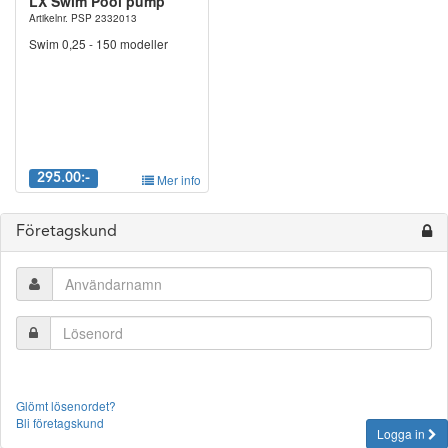
LX Swim Pool pump
Artikelnr. PSP 2332013
Swim 0,25 - 150 modeller
295.00:-
Mer info
Företagskund
Glömt lösenordet?
Bli företagskund
Logga in