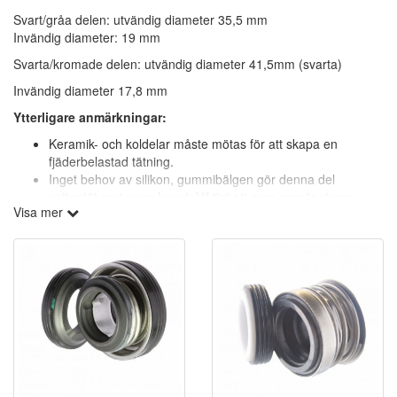
Svart/gråa delen: utvändig diameter 35,5 mm
Invändig diameter: 19 mm
Svarta/kromade delen: utvändig diameter 41,5mm (svarta)
Invändig diameter 17,8 mm
Ytterligare anmärkningar:
Keramik- och koldelar måste mötas för att skapa en
fjäderbelastad tätning.
Inget behov av silikon, gummibälgen gör denna del
vattentät mot pumphuset. Viktigt att man rengör ytorna.
Visa mer
För att ta lös axeltätningen lossa fronten (8 skruvar). Vrid
impellern motsols. Därefter lossa bultarna som håller
pumphuset i el-motorn. Viktigt att rengöra ytorna för
axeltätningen.
Har du frågor går det givets bra att kontakta vårt team. Bäst är att
du mailar din fråga för snabbare återkoppling,
info@spapartsnordic.se
Alternativt 0910-13013