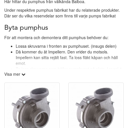
Här hittar du pumphus från välkända Balboa.
Under respektive pumphus fabrikat har du relaterade produkter.
Där ser du vilka reservdelar som finns till varje pumps fabrikat
Byta pumphus
För att montera och demontera ditt pumphus behöver du:
Lossa skruvarna i fronten av pumphuset. (insugs delen)
Då kommer du åt Impellern. Den vrider du motsols.
Impellern kan sitta rejält fast. Ta loss fläkt kåpan och håll
emot.
Ta loss skruvarna som håller pumphuset på plats. I regel 4
Visa mer
skruvar.
Skillnaden mellan 48 Frame och 56 Frame? Bult avstånden
på baksidan av pumphuset. Se extra bild.
När du monterar det nya Pumphuset snurra hela pumphuset på
axeln medsols. Se till att det inte blir ett glapp mellan de 4a benen
mot el-motorn
Frågor?
Har du frågor går det givetvis bra att kontakta vårt team. Bäst är