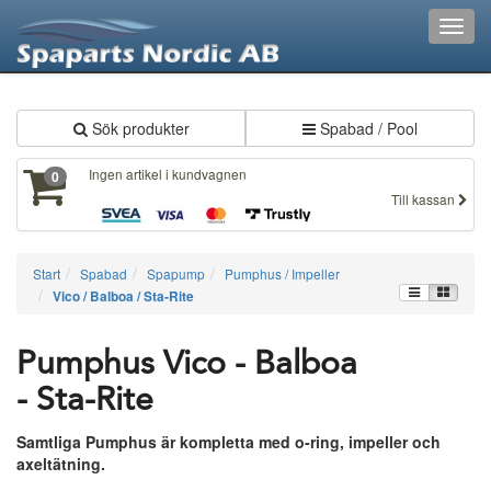
XXX410
Toggl
navig
Sök produkter
Spabad / Pool
Ingen artikel i kundvagnen
0
Till kassan
Start
Spabad
Spapump
Pumphus / Impeller
Vico / Balboa / Sta-Rite
Pumphus Vico - Balboa
- Sta-Rite
Samtliga Pumphus är kompletta med o-ring, impeller och
axeltätning.