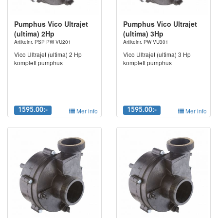
att du mailar din fråga för snabbare
återkoppling.
info@spapartsnordic.se
Alternativt 0910-13013
Pumphus Vico Ultrajet
Pumphus Vico Ultrajet
(ultima) 2Hp
(ultima) 3Hp
Artikelnr. PSP PW VU201
Artikelnr. PW VU301
Vico Ultrajet (ultima) 2 Hp
Vico Ultrajet (ultima) 3 Hp
komplett pumphus
komplett pumphus
1595.00:-
Mer info
1595.00:-
Mer info