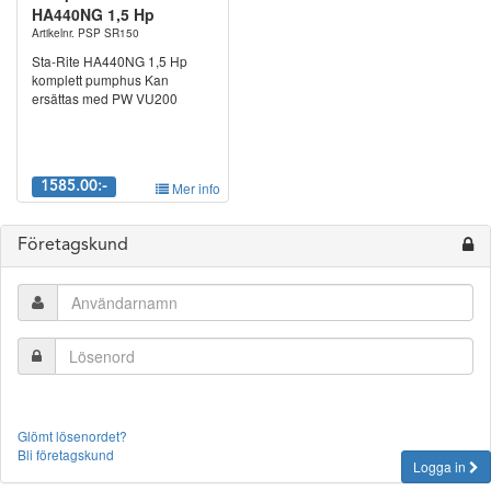
HA440NG 1,5 Hp
Artikelnr. PSP SR150
Sta-Rite HA440NG 1,5 Hp
komplett pumphus Kan
ersättas med PW VU200
1585.00:-
Mer info
Företagskund
Glömt lösenordet?
Bli företagskund
Logga in