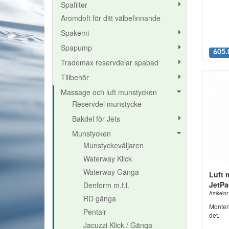
Spafilter
Aromdoft för ditt välbefinnande
Spakemi
Spapump
605.
Trademax reservdelar spabad
Tillbehör
Massage och luft munstycken
Reservdel munstycke
Bakdel för Jets
Munstycken
Munstyckeväljaren
Waterway Klick
Waterway Gänga
Luft 
JetPa
Denform m.f.l.
Artikel
RD gänga
Monteri
Pentair
det.
Jacuzzi Klick / Gänga