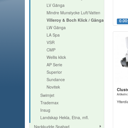
LV Gänga
Mindre Munstycke Luft/Vatten
Villeroy & Boch Klick / Gänga
0.00:
LW Gänga
LA Spa
VSR
CMP
Wellis klick
AP Serie
Superior
Sundance
Novitek
Clust
Swimjet
Artikel
Ytterd
Trademax
Insug
Landskap Hekla, Etna, mfl.
Nackkudde Spabad