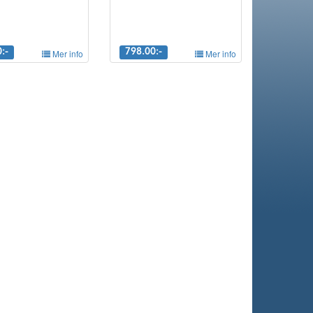
:-
Mer info
798.00:-
Mer info