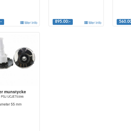
-
Mer info
895.00:-
Mer info
560.00
er munstycke
nr. PSJ UCJET0396
iameter 55 mm