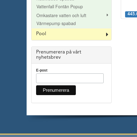
Vattenfall Fontän Popup
Omkastare vatten och luft
445.
Värmepump spabad
Pool
Prenumerera på vårt
nyhetsbrev
E-post