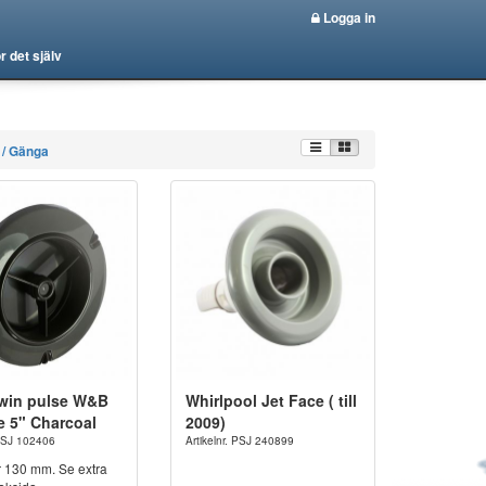
Logga in
r det själv
 / Gänga
Twin pulse W&B
Whirlpool Jet Face ( till
ce 5" Charcoal
2009)
 PSJ 102406
Artikelnr. PSJ 240899
 130 mm. Se extra