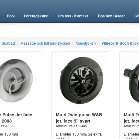
Pool
Företagskund
Om oss / Kontakt
Tips och Guider
Gö
Spabad
Massage och luft munstycken
Munstycken
Villeroy & Boch Klick
e Pulse Jet face
Multi Twin pulse W&B
Multi 
å 2008
jet, face 5" svart
jet, fa
r. PSJ 0385
Artikelnr. PSJ 102465
Artikelnr.
er 130 mm
Diameter 130 mm. Se extra
Diameter