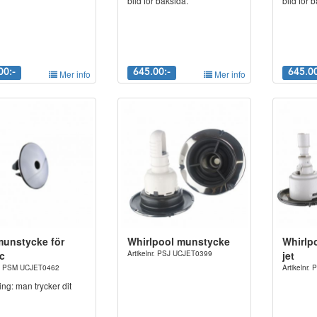
bild för baksida.
bild för 
00:-
Mer info
645.00:-
Mer info
645.00
munstycke för
Whirlpool munstycke
Whirlp
c
Artikelnr. PSJ UCJET0399
jet
nr. PSM UCJET0462
Artikelnr
ng: man trycker dit