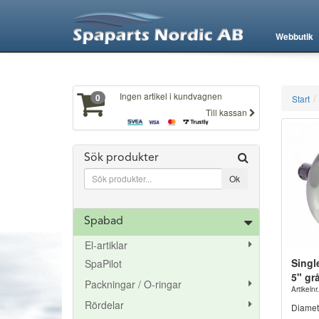
XXX610
Webbutik
Ingen artikel i kundvagnen
0
Start
Till kassan
Sök produkter
Spabad
El-artiklar
Singl
SpaPilot
5" gr
Packningar / O-ringar
Artikeln
Rördelar
Diamet