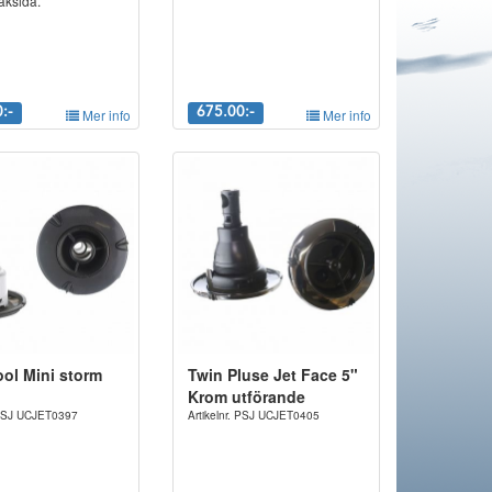
baksida.
:-
Mer info
675.00:-
Mer info
ool Mini storm
Twin Pluse Jet Face 5"
Krom utförande
. PSJ UCJET0397
Artikelnr. PSJ UCJET0405