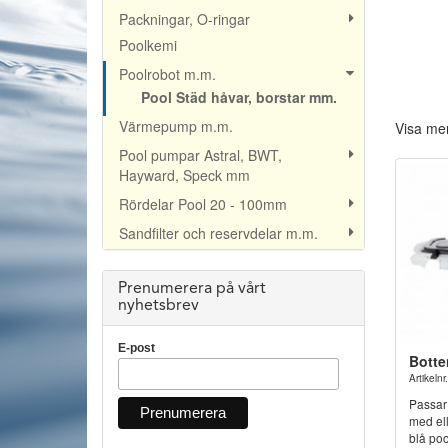
Packningar, O-ringar
Poolkemi
Poolrobot m.m.
Pool Städ håvar, borstar mm.
Värmepump m.m.
Visa me
Pool pumpar Astral, BWT,
Hayward, Speck mm
Rördelar Pool 20 - 100mm
Sandfilter och reservdelar m.m.
Prenumerera på vårt
nyhetsbrev
E-post
Bott
Artikeln
Passar 
med ell
blå po