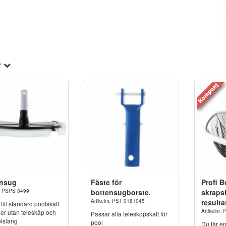
r
ensug
Fäste för
Profi 
r. PSPS 3499
bottensugborste.
skraps
Artikelnr. PST 0181045
resulta
till standard poolskaft
Artikelnr
er utan teleskåp och
Passar alla teleskopskaft för
olslang
pool
Du får e