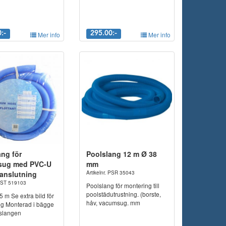
:-
Mer info
295.00:-
Mer info
ang för
Poolslang 12 m Ø 38
sug med PVC-U
mm
anslutning
Artikelnr. PSR 35043
 PST 519103
Poolslang för montering till
poolstädutrustning. (borste,
 m Se extra bild för
håv, vacumsug. mm
ng Monterad i bägge
slangen