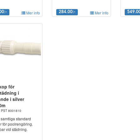
00:-
Mer info
284.00:-
Mer info
549.00
kop för
tädning i
nde i silver
40m
r. PST 8001810
 samtliga standard
ör för poolrengöring.
ar vid städning.