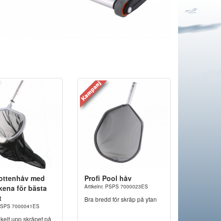
Bottenhåv med
Profi Pool håv
kena för bästa
Artikelnr. PSPS 7000023ES
t
Bra bredd för skräp på ytan
. PSPS 7000041ES
nkelt upp skräpet på