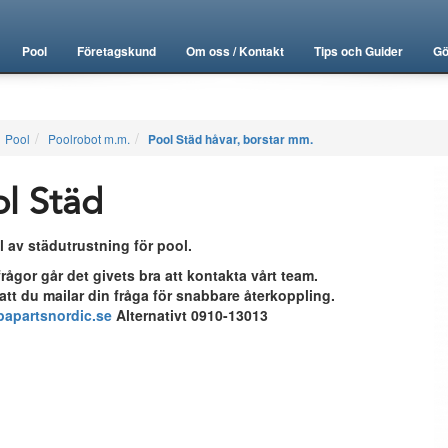
Pool
Företagskund
Om oss / Kontakt
Tips och Guider
Gö
Pool
Poolrobot m.m.
Pool Städ håvar, borstar mm.
l Städ
al av städutrustning för pool.
rågor går det givets bra att kontakta vårt team.
 att du mailar din fråga för snabbare återkoppling.
apartsnordic.se
Alternativt 0910-13013