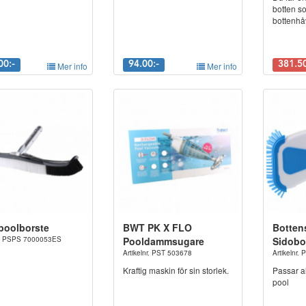
botten s
bottenhåv
00:-
Mer info
94.00:-
Mer info
381.50
 poolborste
BWT PK X FLO
Botten
nr. PSPS 7000053ES
Pooldammsugare
Sidobo
Artikelnr. PST 503678
Artikelnr.
Kraftig maskin för sin storlek.
Passar al
pool