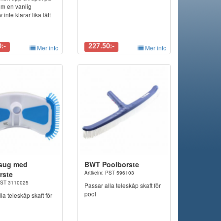
om en vanlig
 inte klarar lika lätt
:-
Mer info
227.50:-
Mer info
sug med
BWT Poolborste
rste
Artikelnr. PST 596103
 PST 3110025
Passar alla teleskåp skaft för
pool
la teleskåp skaft för