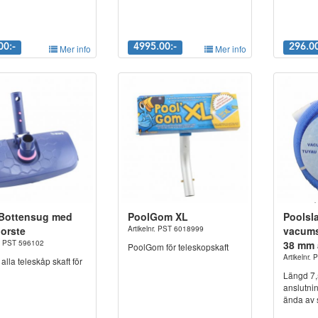
00:-
Mer info
4995.00:-
Mer info
296.00
Bottensug med
PoolGom XL
Poolsl
orste
Artikelnr. PST 6018999
vacum
r. PST 596102
38 mm 
PoolGom för teleskopskaft
Artikelnr.
alla teleskåp skaft för
Längd 7,5
anslutni
ända av 