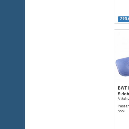
295.
BWT 
Sidob
Artikeln
Passar 
pool