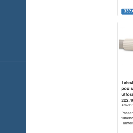
339.
Teles
pools
utföra
2x2.
Artikeln
Passar
tillbeh
Hanterb