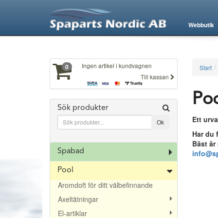
XXX281
Webbutik
Ingen artikel i kundvagnen
0
Start
Till kassan
Poo
Sök produkter
Ett urv
Har du f
Bäst är
Spabad
info@sp
Pool
Aromdoft för ditt välbefinnande
Axeltätningar
El-artiklar