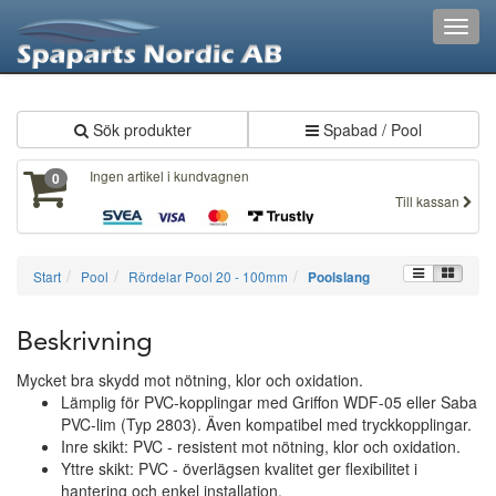
XXX309
Toggl
navig
Sök produkter
Spabad / Pool
Ingen artikel i kundvagnen
0
Till kassan
Start
Pool
Rördelar Pool 20 - 100mm
Poolslang
Beskrivning
Mycket bra skydd mot nötning, klor och oxidation.
Lämplig för PVC-kopplingar med Griffon WDF-05 eller Saba
PVC-lim (Typ 2803). Även kompatibel med tryckkopplingar.
Inre skikt: PVC - resistent mot nötning, klor och oxidation.
Yttre skikt: PVC - överlägsen kvalitet ger flexibilitet i
hantering och enkel installation.