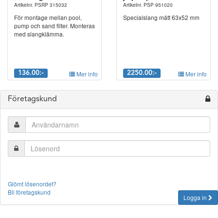
Artikelnr. PSRP 315032
Artikelnr. PSP 951020
För montage mellan pool,
Specialslang mått 63x52 mm
pump och sand filter. Monteras
med slangklämma.
136.00:-
Mer info
2250.00:-
Mer info
Företagskund
Glömt lösenordet?
Bli företagskund
Logga in