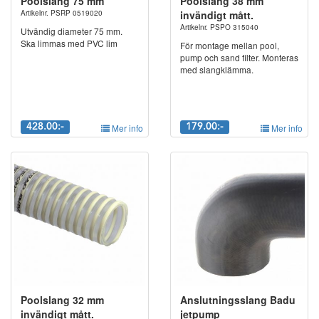
Poolslang 75 mm
Poolslang 38 mm
Artikelnr. PSRP 0519020
invändigt mått.
Artikelnr. PSPO 315040
Utvändig diameter 75 mm.
Ska limmas med PVC lim
För montage mellan pool,
pump och sand filter. Monteras
med slangklämma.
428.00:-
Mer info
179.00:-
Mer info
Poolslang 32 mm
Anslutningsslang Badu
invändigt mått.
jetpump