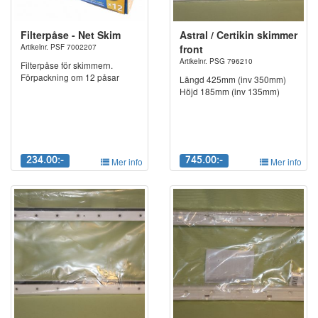
Filterpåse - Net Skim
Astral / Certikin skimmer
Artikelnr. PSF 7002207
front
Artikelnr. PSG 796210
Filterpåse för skimmern.
Förpackning om 12 påsar
Längd 425mm (inv 350mm)
Höjd 185mm (inv 135mm)
234.00:-
Mer info
745.00:-
Mer info