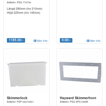
Artikelnr. PSG 770754
Längd 290mm (inv 210mm)
Höjd 225mm (inv 145mm)
1185.00:-
Mer info
0.00:-
Mer info
Skimmerlock
Hayward Skimmerfront
Artikelnr. PSP 02010501
Artikelnr. PSG SPX1085B