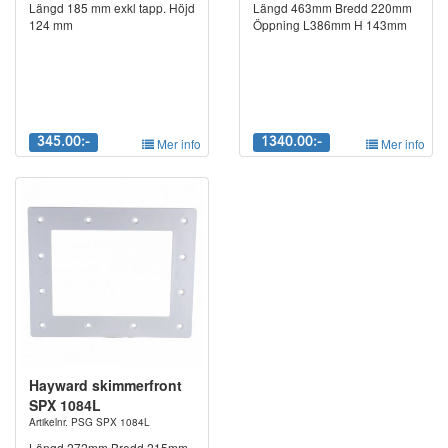
Längd 185 mm exkl tapp. Höjd
Längd 463mm Bredd 220mm
124 mm
Öppning L386mm H 143mm
345.00:-
Mer info
1340.00:-
Mer info
Hayward skimmerfront
SPX 1084L
Artikelnr. PSG SPX 1084L
Längd 272mm Bredd 215mm