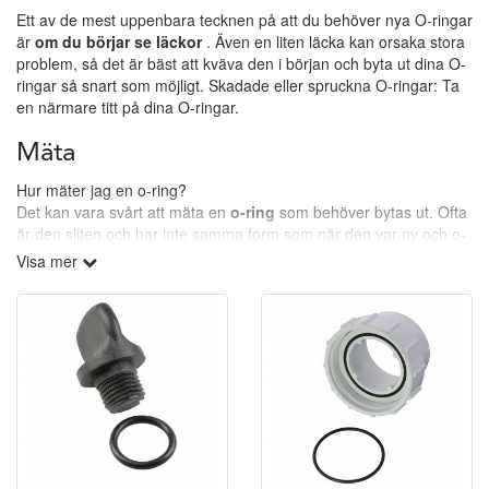
Ett av de mest uppenbara tecknen på att du behöver nya O-ringar
är
om du börjar se läckor
. Även en liten läcka kan orsaka stora
problem, så det är bäst att kväva den i början och byta ut dina O-
ringar så snart som möjligt. Skadade eller spruckna O-ringar: Ta
en närmare titt på dina O-ringar.
Mäta
Hur mäter jag en o-ring?
Det kan vara svårt att mäta en
o-ring
som behöver bytas ut. Ofta
är den sliten och har inte samma form som när den var ny och o-
ringen är även flexibel & töjbar ...
Visa mer
I vårt övriga o-ringssortiment hittar du mest troligt rätt o-ring.
Frågor?
Har du frågor går det givetvis bra att kontakta vårt team, maila
info@spapartsnordic.se
eller ring oss på 0910-13013