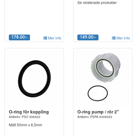
Se relaterade produkter
178.00:-
Mer info
149.00:-
Mer info
O-ring för koppling
O-ring pump / rör 2"
Artikelnr. PSO 506523
Artikelnr. PSPA 6309353
Mått 50mm x 6,5mm