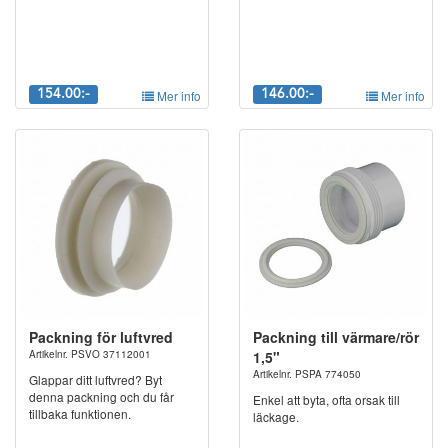
154.00:-
Mer info
146.00:-
Mer info
Packning för luftvred
Packning till värmare/rör
Artikelnr. PSVO 37112001
1,5"
Artikelnr. PSPA 774050
Glappar ditt luftvred? Byt
denna packning och du får
Enkel att byta, ofta orsak till
tillbaka funktionen.
läckage.