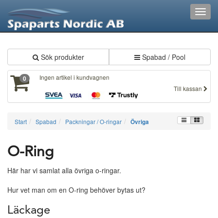
XXX381
Toggl
navig
Sök produkter
Spabad / Pool
Ingen artikel i kundvagnen
0
Till kassan
Start
Spabad
Packningar / O-ringar
Övriga
O-Ring
Här har vi samlat alla övriga o-ringar.
Hur vet man om en O-ring behöver bytas ut?
Läckage