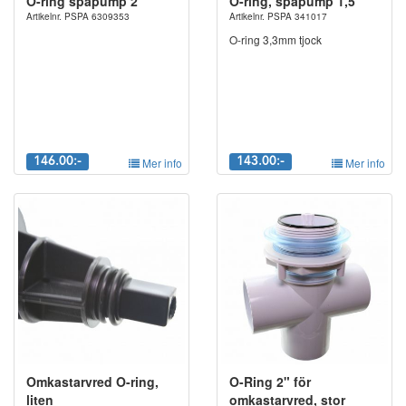
O-ring spapump 2"
O-ring, spapump 1,5"
Artikelnr. PSPA 6309353
Artikelnr. PSPA 341017
O-ring 3,3mm tjock
146.00:-
Mer info
143.00:-
Mer info
Omkastarvred O-ring,
O-Ring 2" för
liten
omkastarvred, stor