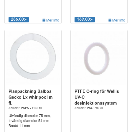
286.00:-
Mer info
169.00:-
Mer info
Planpackning Balboa
PTFE O-ring för Wellis
Gecko Lx whirlpool m.
UV-C
fl.
desinfektionssystem
Artikelnr. PSPA 7114010
Artikelnr. PSO 79970
Utvändig diameter 75 mm,
Invändig diameter 54 mm
Bredd 11 mm