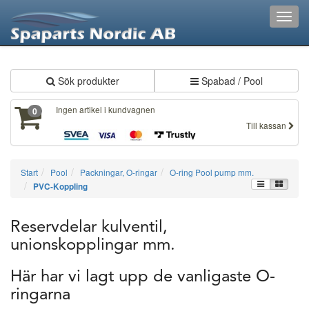
XXX383
Toggl
navig
Sök produkter
Spabad / Pool
Ingen artikel i kundvagnen
0
Till kassan
Start
Pool
Packningar, O-ringar
O-ring Pool pump mm.
PVC-Koppling
Reservdelar kulventil,
unionskopplingar mm.
Här har vi lagt upp de vanligaste O-
ringarna