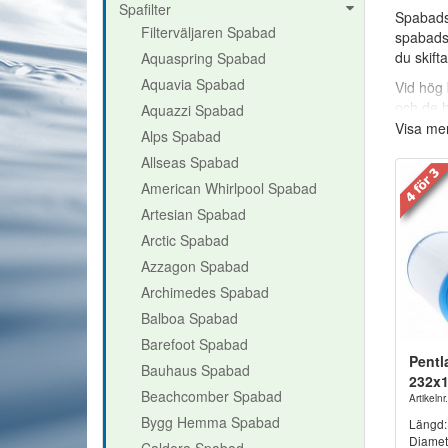
Spafilter
Spabadsf
Filterväljaren Spabad
spabadsf
du skift
Aquaspring Spabad
Aquavia Spabad
Vid hög 
och de h
Aquazzi Spabad
Viktigas
Visa me
Alps Spabad
Allseas Spabad
Rengörin
American Whirlpool Spabad
(Vita me
Artesian Spabad
Polypropy
Arctic Spabad
bort smu
Azzagon Spabad
Rengörin
Archimedes Spabad
beaktnin
Balboa Spabad
Viktigas
Barefoot Spabad
Har du f
Pentl
Bauhaus Spabad
återkopp
232x
Beachcomber Spabad
Artikeln
Bygg Hemma Spabad
Längd:
Diamet
Caldera Spabad