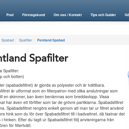
Pool
Företagskund
Om oss / Kontakt
Tips och Guider
Gö
Spabad
Spafilter
Pentland Spabad
tland Spafilter
a Spafilter:
pp och botten)
lter (spabadsfiltret) är gjorda av polyester och är tvättbara.
iltret är utformat som en filterpatron med olika anslutningar som
till en skimmer, kan även benämnas som breddavlopp. Vissa
kat har även ett förfilter som tar de grövre partiklarna. Spabadsfiltret
fina. Spabadsfiltret rengörs enkelt genom att man tar ur filtret använd
ers hink som du för över Spabadsfiltret till i badvattnet, då fastnar det
 i hinken. Efter du tagit ur Spabadsfiltret följ anvisningarna från
ren för filtertvätt.