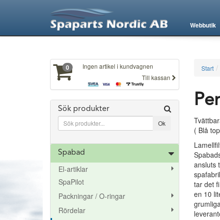
XXX84
Webbutik
Ingen artikel i kundvagnen
0
Start
Till kassan
Pen
Sök produkter
Tvättbar
( Blå to
Lamellfi
Spabad
Spabadsf
ansluts 
El-artiklar
spafabri
SpaPilot
tar det 
en 10 lit
Packningar / O-ringar
grumliga
Rördelar
leverantö