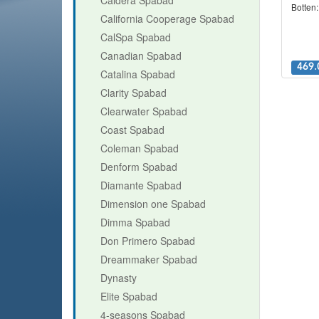
Botten
California Cooperage Spabad
CalSpa Spabad
Canadian Spabad
469.
Catalina Spabad
Clarity Spabad
Clearwater Spabad
Coast Spabad
Coleman Spabad
Denform Spabad
Diamante Spabad
Dimension one Spabad
Dimma Spabad
Don Primero Spabad
Dreammaker Spabad
Dynasty
Elite Spabad
4-seasons Spabad