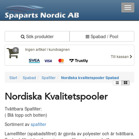
XXX151
Toggl
navig
Sök produkter
Spabad / Pool
Ingen artikel i kundvagnen
0
Till kassan
Start
Spabad
Spafilter
Nordiska kvalitetspooler Spabad
Nordiska Kvalitetspooler
Tvättbara Spafilter:
( Blå topp och botten)
Sortiment av
spafilter
Lamellfilter (spabadsfiltret) är gjorda av polyester och är tvättbara.