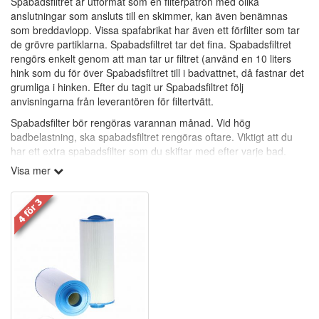
Spabadsfiltret är utformat som en filterpatron med olika
anslutningar som ansluts till en skimmer, kan även benämnas
som breddavlopp. Vissa spafabrikat har även ett förfilter som tar
de grövre partiklarna. Spabadsfiltret tar det fina. Spabadsfiltret
rengörs enkelt genom att man tar ur filtret (använd en 10 liters
hink som du för över Spabadsfiltret till i badvattnet, då fastnar det
grumliga i hinken. Efter du tagit ur Spabadsfiltret följ
anvisningarna från leverantören för filtertvätt.
Spabadsfilter bör rengöras varannan månad. Vid hög
badbelastning, ska spabadsfiltret rengöras oftare. Viktigt att du
har ett extra spabadsfilter som du skiftar med efter varje bad.
Visa mer
Vid hög badbelastning är det oftast andra personer än familjen
som badar och de har en annan bakterieflora.
Viktigaste är att alla badande tvättar sig ordentligt före och efter
bad.
Rengöringsfria spabadsfilter:
(Vita med grå topp och botten.)
Polypropylen-filter är mycket effektiva på att samla in icke-
önskvärda partiklar ur vattnet. Polypropylen, ligger i lager inuti