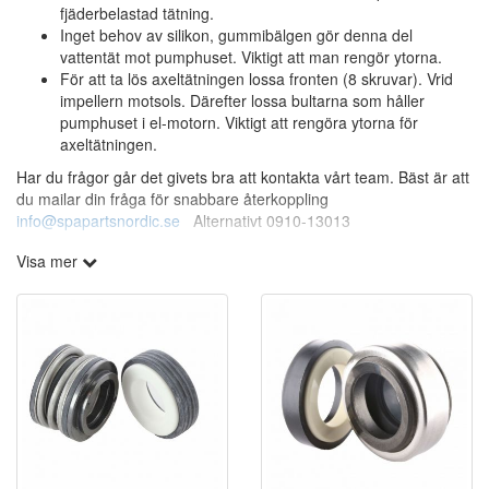
fjäderbelastad tätning.
Inget behov av silikon, gummibälgen gör denna del
vattentät mot pumphuset. Viktigt att man rengör ytorna.
För att ta lös axeltätningen lossa fronten (8 skruvar). Vrid
impellern motsols. Därefter lossa bultarna som håller
pumphuset i el-motorn. Viktigt att rengöra ytorna för
axeltätningen.
Har du frågor går det givets bra att kontakta vårt team. Bäst är att
du mailar din fråga för snabbare återkoppling
info@spapartsnordic.se
Alternativt 0910-13013
Visa mer