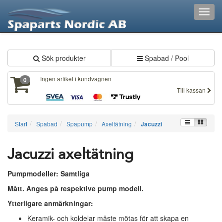
XXX351
Toggl
navig
Sök produkter
Spabad / Pool
Ingen artikel i kundvagnen
0
Till kassan
Start
Spabad
Spapump
Axeltätning
Jacuzzi
Jacuzzi axeltätning
Pumpmodeller: Samtliga
Mått. Anges på respektive pump modell.
Ytterligare anmärkningar:
Keramik- och koldelar måste mötas för att skapa en