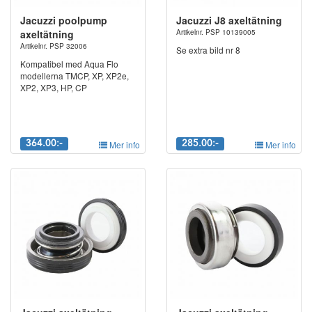
Jacuzzi poolpump
Jacuzzi J8 axeltätning
axeltätning
Artikelnr. PSP 10139005
Artikelnr. PSP 32006
Se extra bild nr 8
Kompatibel med Aqua Flo
modellerna TMCP, XP, XP2e,
XP2, XP3, HP, CP
364.00:-
Mer info
285.00:-
Mer info