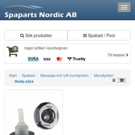
XXX701
Toggl
navig
Sök produkter
Spabad / Pool
Ingen artikel i kundvagnen
0
Till kassan
Start
Spabad
Massage och luft munstycken
Munstycken
Wellis klick