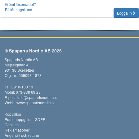
Glömt lösenordet?
Bli företagskund
Logga in
© Spaparts Nordic AB 2026
Spaparts Nordic AB
Mejselgatan 4
931 36 Skellefteå
Org. nr.: 559093-1878
Tel: 0910-130 13
Mobil: 073-838 69 23
E-post:
info@spapartsnordic.se
Webb:
www.spapartsnordic.se
Köpvillkor
Personuppgifter - GDPR
Cookies
Reklamationer
Ångerrätt och returer