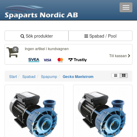
XXX799
Toggl
navig
Sök produkter
Spabad / Pool
Ingen artikel i kundvagnen
0
Till kassan
Start
Spabad
Spapump
Gecko Maelstrom