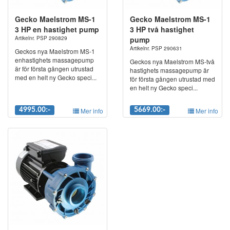
Gecko Maelstrom MS-1
Gecko Maelstrom MS-1
3 HP en hastighet pump
3 HP två hastighet
Artikelnr. PSP 290829
pump
Artikelnr. PSP 290631
Geckos nya Maelstrom MS-1
enhastighets massagepump
Geckos nya Maelstrom MS-två
är för första gången utrustad
hastighets massagepump är
med en helt ny Gecko speci...
för första gången utrustad med
en helt ny Gecko speci...
4995.00:-
Mer info
5669.00:-
Mer info