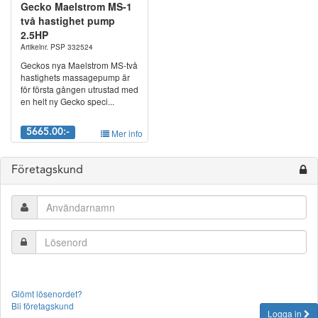
Gecko Maelstrom MS-1
två hastighet pump
2.5HP
Artikelnr. PSP 332524
Geckos nya Maelstrom MS-två
hastighets massagepump är
för första gången utrustad med
en helt ny Gecko speci...
5665.00:-
Mer info
Företagskund
Glömt lösenordet?
Bli företagskund
Logga in