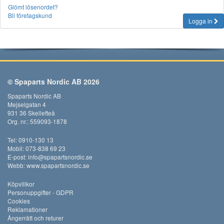
Glömt lösenordet?
Bli företagskund
Logga in
© Spaparts Nordic AB 2026
Spaparts Nordic AB
Mejselgatan 4
931 36 Skellefteå
Org. nr.: 559093-1878
Tel: 0910-130 13
Mobil: 073-838 69 23
E-post:
info@spapartsnordic.se
Webb:
www.spapartsnordic.se
Köpvillkor
Personuppgifter - GDPR
Cookies
Reklamationer
Ångerrätt och returer