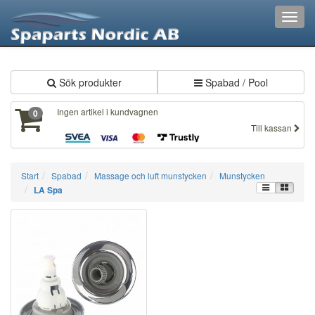
XXX613
Toggl
navig
Sök produkter
Spabad / Pool
Ingen artikel i kundvagnen
0
Till kassan
Start
Spabad
Massage och luft munstycken
Munstycken
LA Spa