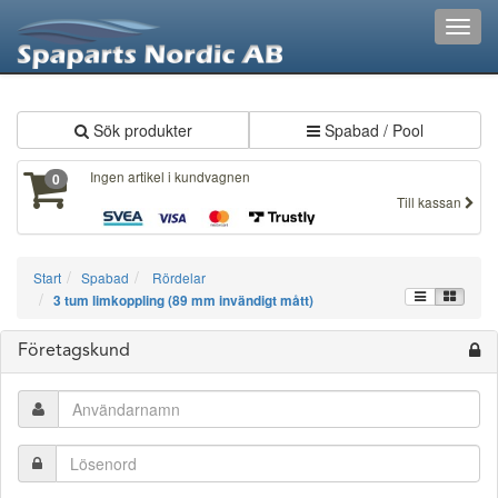
XXX34
Toggl
navig
Sök produkter
Spabad / Pool
Ingen artikel i kundvagnen
0
Till kassan
Start
Spabad
Rördelar
3 tum limkoppling (89 mm invändigt mått)
Företagskund