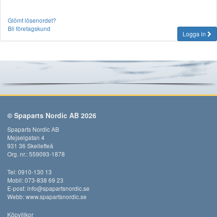
Glömt lösenordet?
Bli företagskund
Logga in
© Spaparts Nordic AB 2026
Spaparts Nordic AB
Mejselgatan 4
931 36 Skellefteå
Org. nr.: 559093-1878
Tel: 0910-130 13
Mobil: 073-838 69 23
E-post:
info@spapartsnordic.se
Webb:
www.spapartsnordic.se
Köpvillkor