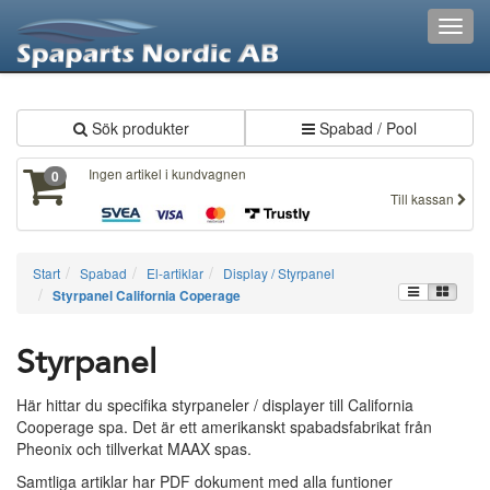
XXX564
Toggl
navig
Sök produkter
Spabad / Pool
Ingen artikel i kundvagnen
0
Till kassan
Start
Spabad
El-artiklar
Display / Styrpanel
Styrpanel California Coperage
Styrpanel
Här hittar du specifika styrpaneler / displayer till California
Cooperage spa. Det är ett amerikanskt spabadsfabrikat från
Pheonix och tillverkat MAAX spas.
Samtliga artiklar har PDF dokument med alla funtioner