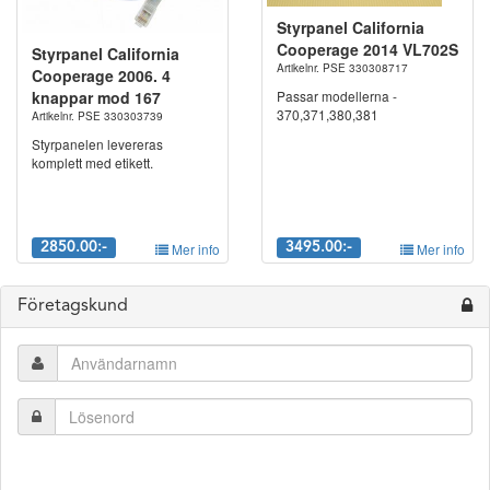
Styrpanel California
Cooperage 2014 VL702S
Styrpanel California
Artikelnr. PSE 330308717
Cooperage 2006. 4
knappar mod 167
Passar modellerna -
370,371,380,381
Artikelnr. PSE 330303739
Styrpanelen levereras
komplett med etikett.
2850.00:-
Mer info
3495.00:-
Mer info
Företagskund