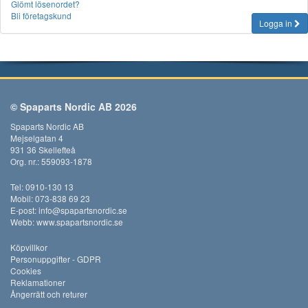
Glömt lösenordet?
Bli företagskund
Logga in
© Spaparts Nordic AB 2026
Spaparts Nordic AB
Mejselgatan 4
931 36 Skellefteå
Org. nr.: 559093-1878
Tel: 0910-130 13
Mobil: 073-838 69 23
E-post:
info@spapartsnordic.se
Webb:
www.spapartsnordic.se
Köpvillkor
Personuppgifter - GDPR
Cookies
Reklamationer
Ångerrätt och returer