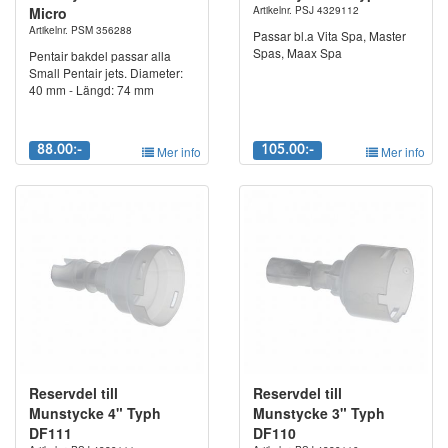
Micro
Artikelnr. PSJ 4329112
Artikelnr. PSM 356288
Passar bl.a Vita Spa, Master
Spas, Maax Spa
Pentair bakdel passar alla
Small Pentair jets. Diameter:
40 mm - Längd: 74 mm
88.00:-
Mer info
105.00:-
Mer info
Reservdel till
Reservdel till
Munstycke 4" Typh
Munstycke 3" Typh
DF111
DF110