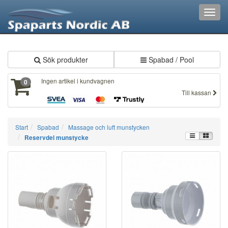
XXX239
Toggl
navig
Sök produkter
Spabad / Pool
Ingen artikel i kundvagnen
0
Till kassan
Start
Spabad
Massage och luft munstycken
Reservdel munstycke