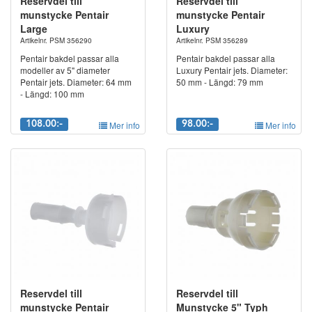
Reservdel till
Reservdel till
munstycke Pentair
munstycke Pentair
Large
Luxury
Artikelnr. PSM 356290
Artikelnr. PSM 356289
Pentair bakdel passar alla
Pentair bakdel passar alla
modeller av 5" diameter
Luxury Pentair jets. Diameter:
Pentair jets. Diameter: 64 mm
50 mm - Längd: 79 mm
- Längd: 100 mm
108.00:-
Mer info
98.00:-
Mer info
Reservdel till
Reservdel till
munstycke Pentair
Munstycke 5" Typh