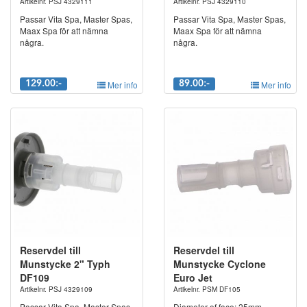
Artikelnr. PSJ 4329111
Artikelnr. PSJ 4329110
Passar Vita Spa, Master Spas,
Passar Vita Spa, Master Spas,
Maax Spa för att nämna
Maax Spa för att nämna
några.
några.
129.00:-
Mer info
89.00:-
Mer info
Reservdel till
Reservdel till
Munstycke 2" Typh
Munstycke Cyclone
DF109
Euro Jet
Artikelnr. PSJ 4329109
Artikelnr. PSM DF105
Passar Vita Spa, Master Spas,
Diameter of face: 25mm