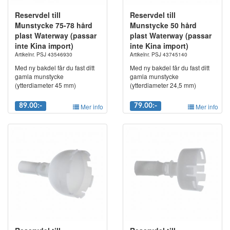
Reservdel till
Reservdel till
Munstycke 75-78 hård
Munstycke 50 hård
plast Waterway (passar
plast Waterway (passar
inte Kina import)
inte Kina import)
Artikelnr. PSJ 43546930
Artikelnr. PSJ 43745140
Med ny bakdel får du fast ditt
Med ny bakdel får du fast ditt
gamla munstycke
gamla munstycke
(ytterdiameter 45 mm)
(ytterdiameter 24,5 mm)
89.00:-
Mer info
79.00:-
Mer info