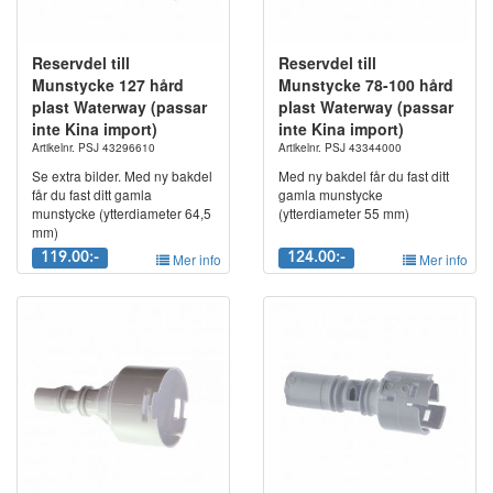
Reservdel till
Reservdel till
Munstycke 127 hård
Munstycke 78-100 hård
plast Waterway (passar
plast Waterway (passar
inte Kina import)
inte Kina import)
Artikelnr. PSJ 43296610
Artikelnr. PSJ 43344000
Se extra bilder. Med ny bakdel
Med ny bakdel får du fast ditt
får du fast ditt gamla
gamla munstycke
munstycke (ytterdiameter 64,5
(ytterdiameter 55 mm)
mm)
119.00:-
Mer info
124.00:-
Mer info