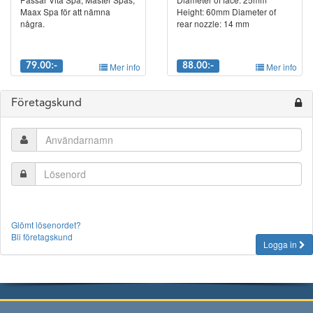
Maax Spa för att nämna
Height: 60mm Diameter of
några.
rear nozzle: 14 mm
79.00:-
Mer info
88.00:-
Mer info
Företagskund
Glömt lösenordet?
Bli företagskund
Logga in