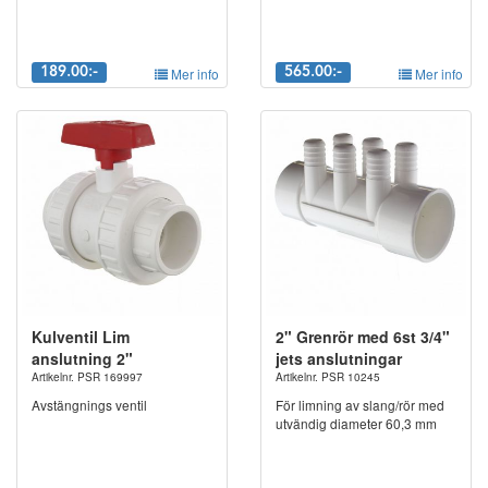
189.00:-
Mer info
565.00:-
Mer info
Kulventil Lim
2" Grenrör med 6st 3/4"
anslutning 2"
jets anslutningar
Artikelnr. PSR 169997
Artikelnr. PSR 10245
Avstängnings ventil
För limning av slang/rör med
utvändig diameter 60,3 mm