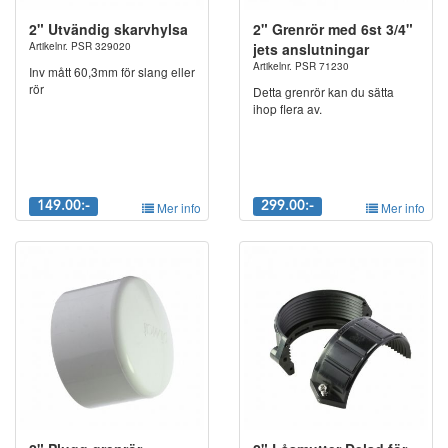
2" Utvändig skarvhylsa
2" Grenrör med 6st 3/4"
Artikelnr. PSR 329020
jets anslutningar
Artikelnr. PSR 71230
Inv mått 60,3mm för slang eller
rör
Detta grenrör kan du sätta
ihop flera av.
149.00:-
Mer info
299.00:-
Mer info