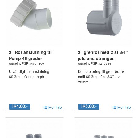
2" Rör anslutning till
2" grenrör med 2 st 3/4"
Pump 45 grader
jets anslutningar.
Artikelnr. PSR 34004300
Artikelnr. PSR 3210244
Utvändigt lim anslutning
Kompletering till grenrör. inv
60,3mm. O-ring ingår.
mått 60,3mm 2 st 3/4" utv
20mm.
194.00:-
Mer info
195.00:-
Mer info