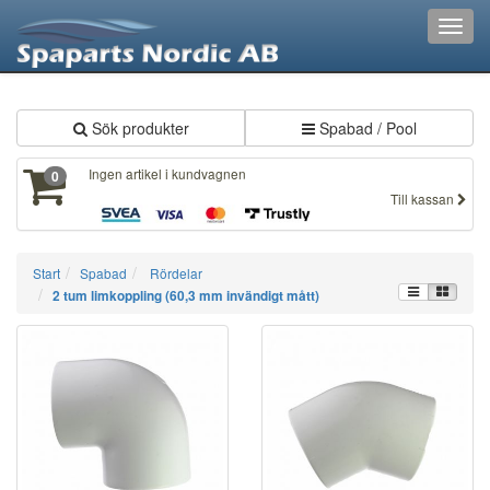
XXX30
Toggl
navig
Sök produkter
Spabad / Pool
Ingen artikel i kundvagnen
0
Till kassan
Start
Spabad
Rördelar
2 tum limkoppling (60,3 mm invändigt mått)