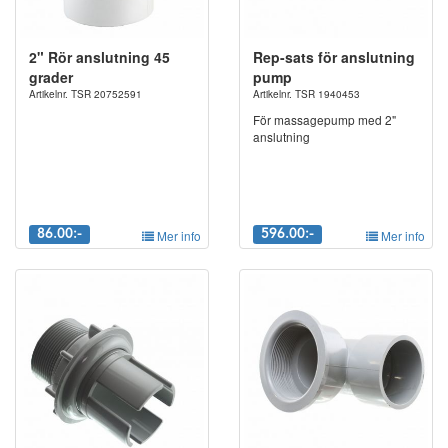
2" Rör anslutning 45
Rep-sats för anslutning
grader
pump
Artikelnr. TSR 20752591
Artikelnr. TSR 1940453
För massagepump med 2"
anslutning
86.00:-
Mer info
596.00:-
Mer info