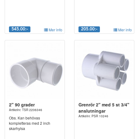
545.00:-
Mer info
205.00:-
Mer info
2" 90 grader
Grenrör 2" med 5 st 3/4"
Artikelnr. TSR 2206346
anslutningar
Artikelnr. PSR 10246
Obs. Kan behövas
kompletteras med 2 inch
skarhylsa