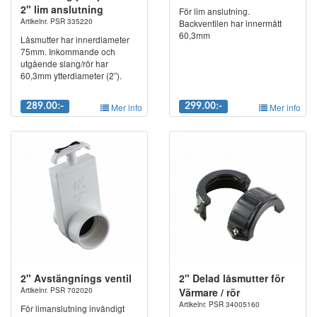
2" lim anslutning
För lim anslutning.
Artikelnr. PSR 335220
Backventilen har innermått
60,3mm
Låsmutter har innerdiameter
75mm. Inkommande och
utgående slang/rör har
60,3mm ytterdiameter (2”).
289.00:-
Mer info
299.00:-
Mer info
2" Avstängnings ventil
2" Delad låsmutter för
Artikelnr. PSR 702020
Värmare / rör
Artikelnr. PSR 34005160
För limanslutning invändigt