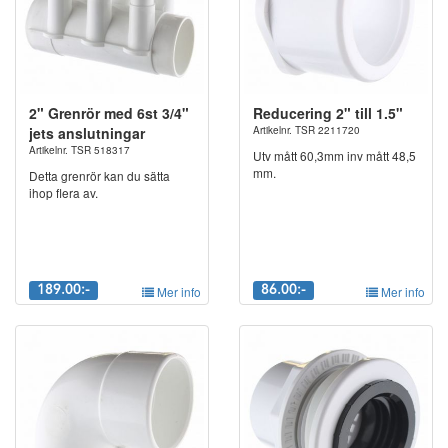
2" Grenrör med 6st 3/4"
Reducering 2" till 1.5"
jets anslutningar
Artikelnr. TSR 2211720
Artikelnr. TSR 518317
Utv mått 60,3mm inv mått 48,5
mm.
Detta grenrör kan du sätta
ihop flera av.
189.00:-
Mer info
86.00:-
Mer info