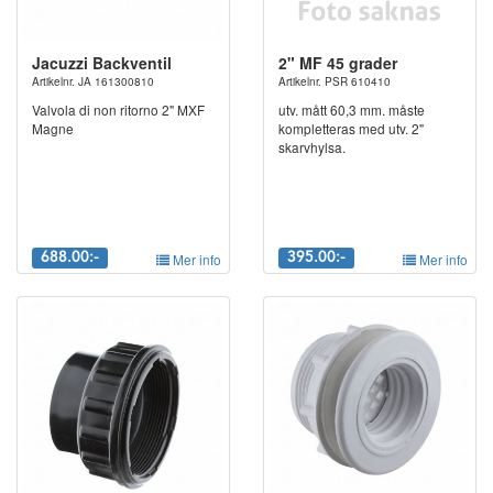
Jacuzzi Backventil
2" MF 45 grader
Artikelnr. JA 161300810
Artikelnr. PSR 610410
Valvola di non ritorno 2" MXF
utv. mått 60,3 mm. måste
Magne
kompletteras med utv. 2"
skarvhylsa.
688.00:-
Mer info
395.00:-
Mer info