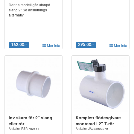
Denna modell går utanpå
slang 2" Se anslutnings
alternativ
162.00:-
Mer info
295.00:-
Mer info
Inv skarv för 2" slang
Komplett flödesgivare
eller rör
monterad i 2" T-rör
Artikelnr. PSR 782641
Artikelnr. JA233002270