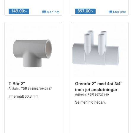
149.00:-
Mer info
397.00:-
Mer info
T-Rör 2"
Grenrör 2" med 4st 3/4"
Artikelnr. TSR 514565/1940437
inch jet anslutningar
Artikelnr. PSR 36727140
Innermått 60,3 mm
Se mer info nedan.