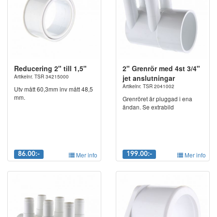
Reducering 2" till 1,5"
2" Grenrör med 4st 3/4"
Artikelnr. TSR 34215000
jet anslutningar
Artikelnr. TSR 2041002
Utv mått 60,3mm inv mått 48,5
mm.
Grenröret är pluggad i ena
ändan. Se extrabild
86.00:-
Mer info
199.00:-
Mer info