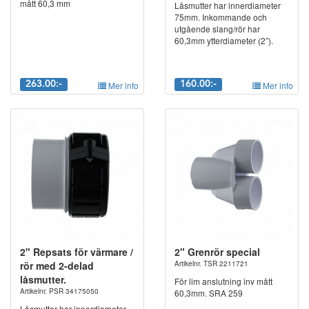
mått 60,3 mm
Låsmutter har innerdiameter
75mm. Inkommande och
utgående slang/rör har
60,3mm ytterdiameter (2”).
263.00:-
Mer info
160.00:-
Mer info
2" Repsats för värmare /
2" Grenrör special
rör med 2-delad
Artikelnr. TSR 2211721
låsmutter.
För lim anslutning inv mått
Artikelnr. PSR 34175050
60,3mm. SRA 259
Låsmutter har innerdiameter