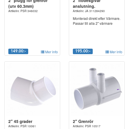
2" plugg för grenrör
2" flödesgivar
(utv 60.3mm)
anslutning.
Artikelnr. PSR 346032
Artikelnr. JA 311284290
Monterad direkt efter Värmare.
Passar till alla 2" värmare
149.00:-
Mer info
195.00:-
Mer info
2" 45 grader
2" Grenrör
Artikelnr. PSR 10061
Artikelnr. PSR 10517