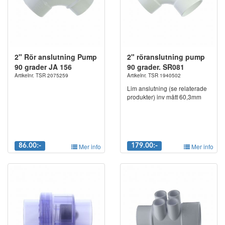
2" Rör anslutning Pump
2" röranslutning pump
90 grader JA 156
90 grader. SR081
Artikelnr. TSR 2075259
Artikelnr. TSR 1940502
Lim anslutning (se relaterade
produkter) inv mått 60,3mm
86.00:-
Mer info
179.00:-
Mer info