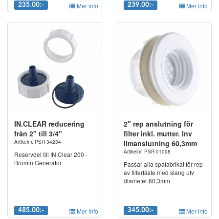
235.00:-
Mer info
239.00:-
Mer info
IN.CLEAR reducering
2" rep anslutning för
från 2" till 3/4"
filter inkl. mutter. Inv
Artikelnr. PSR 34234
limanslutning 60,3mm
Artikelnr. PSR 01098
Reservdel till IN.Clear 200 -
Bromin Generator
Passar alla spafabrikat för rep
av filterfäste med slang utv
diameter 60,3mm
485.00:-
Mer info
345.00:-
Mer info