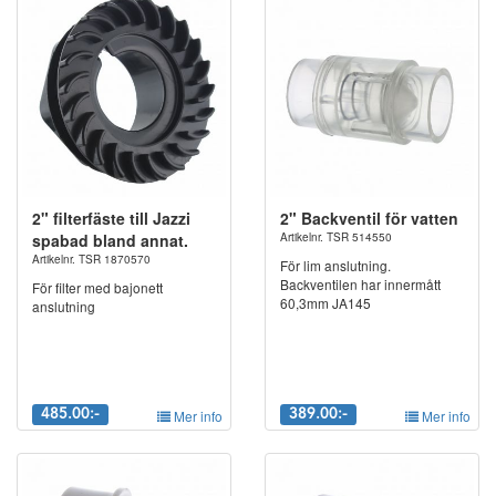
2" filterfäste till Jazzi
2" Backventil för vatten
spabad bland annat.
Artikelnr. TSR 514550
Artikelnr. TSR 1870570
För lim anslutning.
Backventilen har innermått
För filter med bajonett
60,3mm JA145
anslutning
485.00:-
Mer info
389.00:-
Mer info