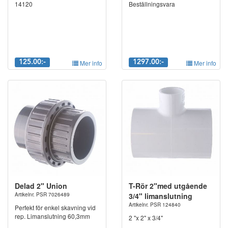
14120
Beställningsvara
125.00:-
Mer info
1297.00:-
Mer info
Delad 2" Union
T-Rör 2"med utgående
Artikelnr. PSR 7026489
3/4" limanslutning
Artikelnr. PSR 124840
Perfekt för enkel skavning vid
rep. Limanslutning 60,3mm
2 "x 2" x 3/4"