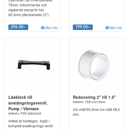
75mm. Inkommande och
utgående slang/rör har
60,3mm ytterdiameter (2”).
296.00:-
Mer info
199.00:-
Mer info
Låsbleck till
Reducering 2" till 1.5"
avstängningsventil,
Artikelnr. TSR 34215000
Pump / Värmare
Utv mått 60,3mm inv mått 48,5
Artikelnr. PSR 38802099
mm.
Artikel är borttagen. Ingår i
komplett avstängnings ventil