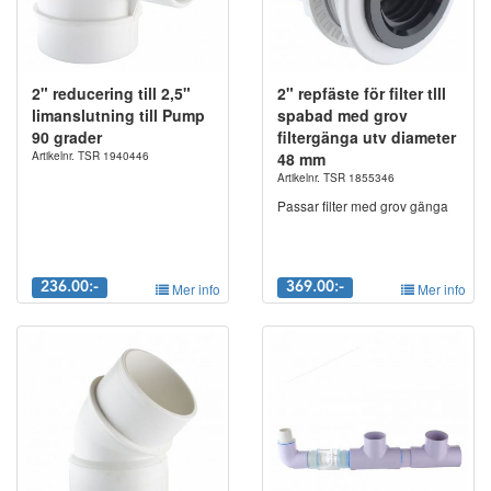
2" reducering till 2,5"
2" repfäste för filter tlll
limanslutning till Pump
spabad med grov
90 grader
filtergänga utv diameter
Artikelnr. TSR 1940446
48 mm
Artikelnr. TSR 1855346
Passar filter med grov gänga
236.00:-
Mer info
369.00:-
Mer info