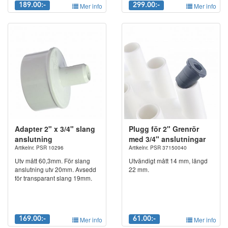
189.00:-
Mer info
299.00:-
Mer info
Adapter 2" x 3/4" slang
Plugg för 2" Grenrör
anslutning
med 3/4" anslutningar
Artikelnr. PSR 10296
Artikelnr. PSR 37150040
Utv mått 60,3mm. För slang
Utvändigt mått 14 mm, längd
anslutning utv 20mm. Avsedd
22 mm.
för transparant slang 19mm.
169.00:-
Mer info
61.00:-
Mer info