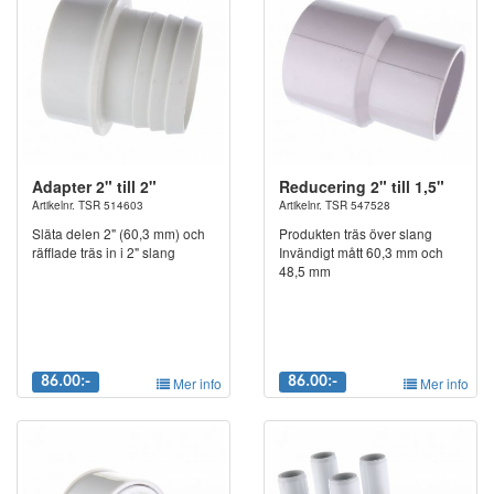
Adapter 2" till 2"
Reducering 2" till 1,5"
Artikelnr. TSR 514603
Artikelnr. TSR 547528
Släta delen 2" (60,3 mm) och
Produkten träs över slang
räfflade träs in i 2" slang
Invändigt mått 60,3 mm och
48,5 mm
86.00:-
Mer info
86.00:-
Mer info