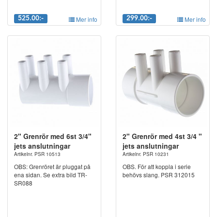
525.00:-
Mer info
299.00:-
Mer info
2" Grenrör med 6st 3/4"
2" Grenrör med 4st 3/4 "
jets anslutningar
jets anslutningar
Artikelnr. PSR 10513
Artikelnr. PSR 10231
OBS: Grenröret är pluggat på
OBS. För att koppla i serie
ena sidan. Se extra bild TR-
behövs slang. PSR 312015
SR088