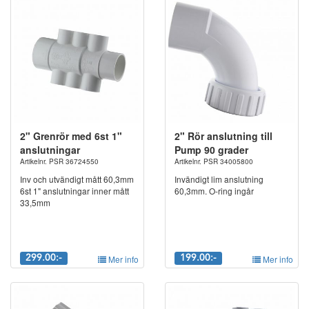
2" Grenrör med 6st 1"
2" Rör anslutning till
anslutningar
Pump 90 grader
Artikelnr. PSR 36724550
Artikelnr. PSR 34005800
Inv och utvändigt mått 60,3mm
Invändigt lim anslutning
6st 1" anslutningar inner mått
60,3mm. O-ring ingår
33,5mm
299.00:-
Mer info
199.00:-
Mer info