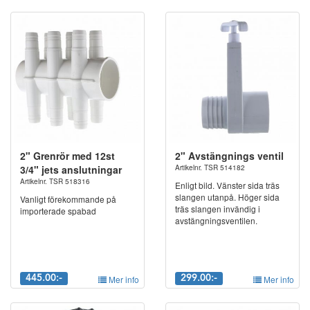
2" Grenrör med 12st
2" Avstängnings ventil
3/4" jets anslutningar
Artikelnr. TSR 514182
Artikelnr. TSR 518316
Enligt bild. Vänster sida träs
slangen utanpå. Höger sida
Vanligt förekommande på
träs slangen invändig i
importerade spabad
avstängningsventilen.
445.00:-
Mer info
299.00:-
Mer info