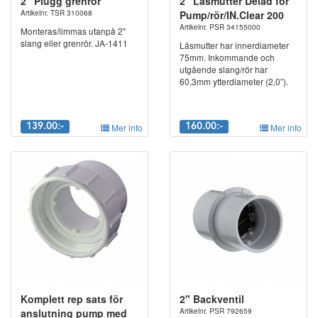
2" Plugg grenrör
2" Låsmutter Delad för
Artikelnr. TSR 310068
Pump/rör/IN.Clear 200
Artikelnr. PSR 34155000
Monteras/limmas utanpå 2"
slang eller grenrör. JA-1411
Låsmutter har innerdiameter
75mm. Inkommande och
utgående slang/rör har
60,3mm ytterdiameter (2,0”).
139.00:-
Mer info
160.00:-
Mer info
Komplett rep sats för
2" Backventil
anslutning pump med
Artikelnr. PSR 792659