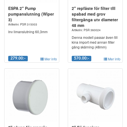
ESPA 2" Pump
2" repfäste för filter tlll
pumpanslutning (Wiper
spabad med grov
3)
filtergänga utv diameter
Artikelnr. PSR 315003
48 mm
Artikelnr. PSR 360024
Inv limanslutning 60,3mm
Denna modell passar även till
kina import med annan filter
gäng skärning (48mm)
279.00:-
Mer info
570.00:-
Mer info