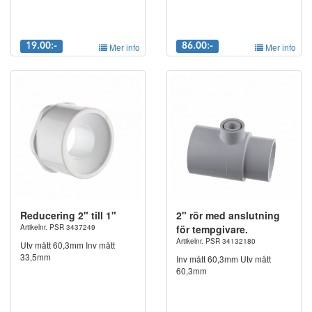
19.00:-
Mer info
86.00:-
Mer info
Reducering 2" till 1"
2" rör med anslutning
Artikelnr. PSR 3437249
för tempgivare.
Artikelnr. PSR 34132180
Utv mått 60,3mm Inv mått
33,5mm
Inv mått 60,3mm Utv mått
60,3mm