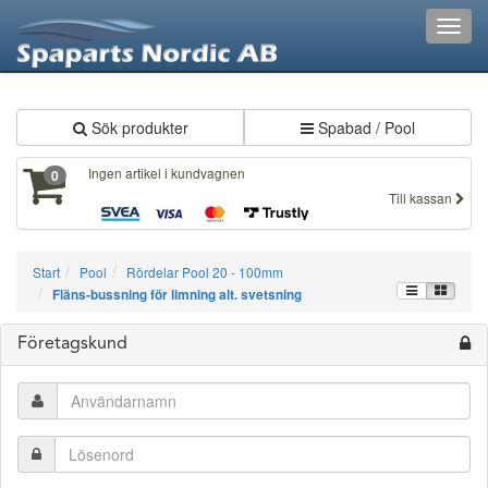
XXX530
Toggl
navig
Sök produkter
Spabad / Pool
Ingen artikel i kundvagnen
0
Till kassan
Start
Pool
Rördelar Pool 20 - 100mm
Fläns-bussning för limning alt. svetsning
Företagskund