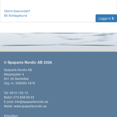
Glömt lösenordet?
Bli företagskund
Logga in
© Spaparts Nordic AB 2026
Spaparts Nordic AB
Mejselgatan 4
931 36 Skellefteå
Org. nr.: 559093-1878
Tel: 0910-130 13
Mobil: 073-838 69 23
E-post:
info@spapartsnordic.se
Webb:
www.spapartsnordic.se
Köpvillkor