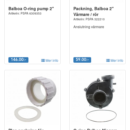
Balboa O-ring pump 2"
Packning, Balboa 2"
Artikelnr. PSPA 6309353
Värmare / rör
Artikelnr. PSPA 322210
Anslutning värmare
146.00:-
Mer info
59.00:-
Mer info