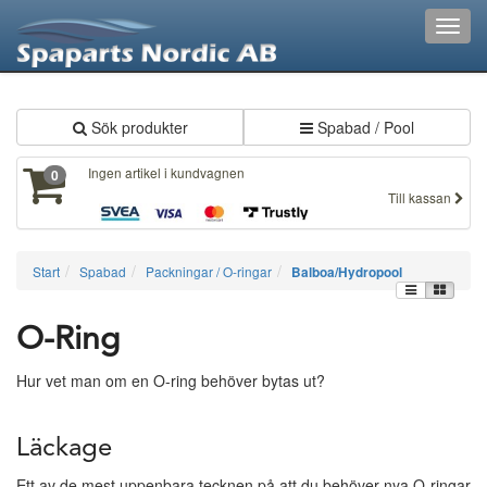
XXX367
Toggl
navig
Sök produkter
Spabad / Pool
Ingen artikel i kundvagnen
0
Till kassan
Start
Spabad
Packningar / O-ringar
Balboa/Hydropool
O-Ring
Hur vet man om en O-ring behöver bytas ut?
Läckage
Ett av de mest uppenbara tecknen på att du behöver nya O-ringar