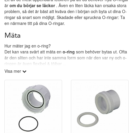
är
om du börjar se läckor
. Även en liten läcka kan orsaka stora
problem, så det är bäst att kväva den i början och byta ut dina O-
ringar så snart som möjligt. Skadade eller spruckna O-ringar: Ta
en närmare titt på dina O-ringar.
Mäta
Hur mäter jag en o-ring?
Det kan vara svårt att mäta en
o-ring
som behöver bytas ut. Ofta
är den sliten och har inte samma form som när den var ny och o-
ringen är även flexibel & töjbar ...
Visa mer
I vårt o-ringssortiment finns o-ringen till din Balboa/Hydropool
pump.
Frågor?
Har du frågor går det givetvis bra att kontakta vårt team, maila
info@spapartsnordic.se
eller ring oss på 0910-13013