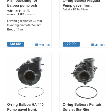
Plan packning för
O-ring Balboa Niagara
Balboa pump och
Pump gavel front
värmare m. fl.
Artikelnr. PSPA AS163
Artikelnr. PSPA 7114010
Utvändig diameter 75 mm,
Invändig diameter 54 mm
Bredd 11 mm
138.00:-
Mer info
129.00:-
Mer info
O-ring Balboa HA 440
O-ring Balboa / Pentair
Pump gavel front.
Durajet Sta-Rite