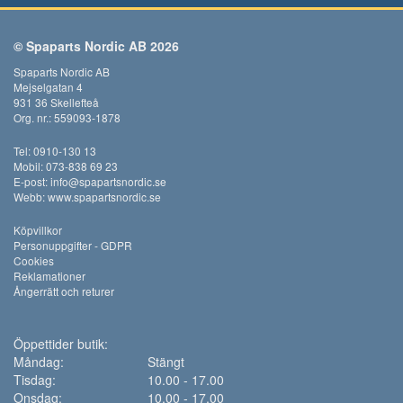
© Spaparts Nordic AB 2026
Spaparts Nordic AB
Mejselgatan 4
931 36 Skellefteå
Org. nr.: 559093-1878
Tel: 0910-130 13
Mobil: 073-838 69 23
E-post:
info@spapartsnordic.se
Webb:
www.spapartsnordic.se
Köpvillkor
Personuppgifter - GDPR
Cookies
Reklamationer
Ångerrätt och returer
Öppettider butik:
Måndag:
Stängt
Tisdag:
10.00 - 17.00
Onsdag:
10.00 - 17.00