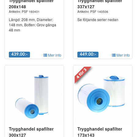
Trygghandel spafilter
Trygghandel spafilter
208x148
337x127
Artikelnr. PSF 160401
Artikelnr. PSF 140506
Längd: 208 mm, Diameter:
Se följande serier nedan
148 mm, Botten: Grov gänga
48 mm
439.00:-
Mer info
449.00:-
Mer info
Trygghandel spafilter
Trygghandel spafilter
300x127
173x143