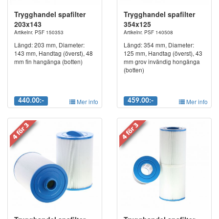
1-5 micron. Rengöringsfria spabadsfilter ska ersättas med 1st nytt
Trygghandel spafilter
Trygghandel spafilter
ca var 3e månad. Har du 2st. byter du var 6e månad osv. Det
203x143
354x125
man ska ta i beaktning är hur stor badbelastningen är.
Artikelnr. PSF 150353
Artikelnr. PSF 140508
Viktigaste är att alla badande tvättar sig ordentligt före och efter
Längd: 203 mm, Diameter:
Längd: 354 mm, Diameter:
bad.
143 mm, Handtag (överst), 48
125 mm, Handtag (överst), 43
mm fin hangänga (botten)
mm grov invändig hongänga
Har du frågor om spabadsfilter går det givets bra att kontakta vårt
(botten)
team. Bäst är att du mailar din fråga för snabbare
återkoppling.
info@spapartsnordic.se
Alternativt 0910-13013
440.00:-
Mer info
459.00:-
Mer info