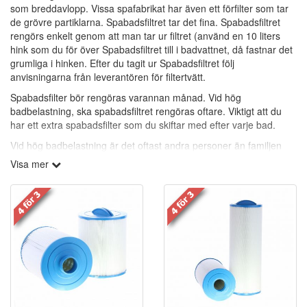
som breddavlopp. Vissa spafabrikat har även ett förfilter som tar
de grövre partiklarna. Spabadsfiltret tar det fina. Spabadsfiltret
rengörs enkelt genom att man tar ur filtret (använd en 10 liters
hink som du för över Spabadsfiltret till i badvattnet, då fastnar det
grumliga i hinken. Efter du tagit ur Spabadsfiltret följ
anvisningarna från leverantören för filtertvätt.
Spabadsfilter bör rengöras varannan månad. Vid hög
badbelastning, ska spabadsfiltret rengöras oftare. Viktigt att du
har ett extra spabadsfilter som du skiftar med efter varje bad.
Vid hög badbelastning är det oftast andra personer än familjen
som badar och de har en annan bakterieflora.
Visa mer
Viktigaste är att alla badande tvättar sig ordentligt före och efter
bad.
Rengöringsfria spabadsfilter:
(Vita med grå topp och botten.)
Polypropylen-filter är mycket effektiva på att samla in icke-
önskvärda partiklar ur vattnet. Polypropylen, ligger i lager inuti
filtret för att bort smutsen. Polypropylen i folkmun benämnas även
som rengöringsfria filter. Polypropylen-filter tar bort partiklar ner till