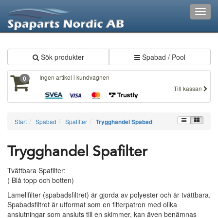
XXX485
Toggl
navig
Sök produkter
Spabad / Pool
Ingen artikel i kundvagnen
0
Till kassan
Start
Spabad
Spafilter
Trygghandel Spabad
Trygghandel Spafilter
Tvättbara Spafilter:
( Blå topp och botten)
Lamellfilter (spabadsfiltret) är gjorda av polyester och är tvättbara.
Spabadsfiltret är utformat som en filterpatron med olika
anslutningar som ansluts till en skimmer, kan även benämnas