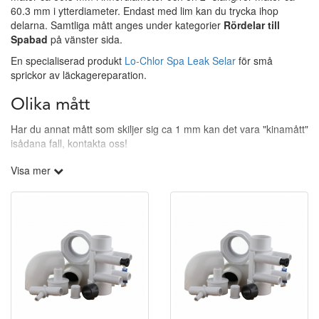
60.3 mm i ytterdiameter. Endast med lim kan du trycka ihop
delarna. Samtliga mått anges under kategorier
Rördelar till
Spabad
på vänster sida.
En specialiserad produkt
Lo-Chlor Spa Leak Selar
för små
sprickor av läckagereparation.
Olika mått
Har du annat mått som skiljer sig ca 1 mm kan det vara "kinamått"
isådana fall, kontakta oss!
Tänk på att alla delar ska limmas
med PVC-lim
och att det är
Visa mer
viktigt att rengöra delarna innan de sammanfogas.
Frågor?
Har du frågor går det givetvis bra att kontakta vårt team. Bäst är
att du mailar din fråga för snabbare återkoppling.
info@spapartsnordic.se
Alternativt 0910-13013