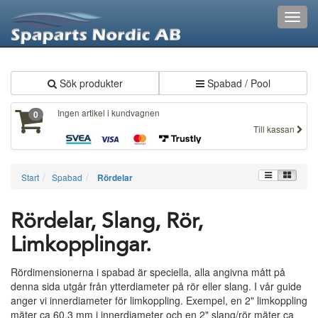
XXX12
Toggl
navig
Sök produkter
Spabad / Pool
Ingen artikel i kundvagnen
0
Till kassan
Start
Spabad
Rördelar
Rördelar, Slang, Rör,
Limkopplingar.
Rördimensionerna i spabad är speciella, alla angivna mått på
denna sida utgår från ytterdiameter på rör eller slang. I vår guide
anger vi innerdiameter för limkoppling. Exempel, en 2" limkoppling
mäter ca 60.3 mm i innerdiameter och en 2" slang/rör mäter ca