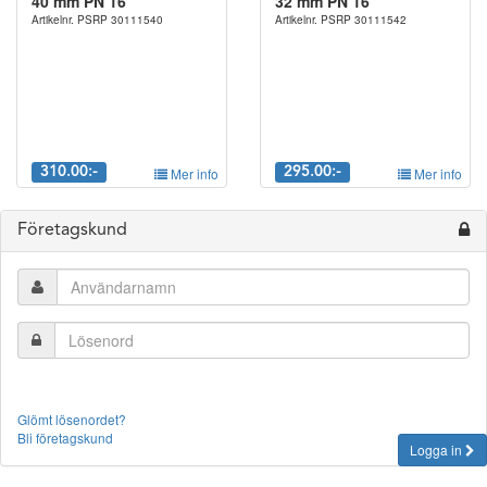
40 mm PN 16
32 mm PN 16
Artikelnr. PSRP 30111540
Artikelnr. PSRP 30111542
310.00:-
Mer info
295.00:-
Mer info
Företagskund
Glömt lösenordet?
Bli företagskund
Logga in