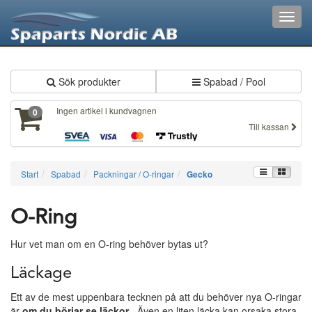
XXX369
Toggl
navig
Sök produkter
Spabad / Pool
Ingen artikel i kundvagnen
0
Till kassan
Start
Spabad
Packningar / O-ringar
Gecko
O-Ring
Hur vet man om en O-ring behöver bytas ut?
Läckage
Ett av de mest uppenbara tecknen på att du behöver nya O-ringar
är
om du börjar se läckor
. Även en liten läcka kan orsaka stora