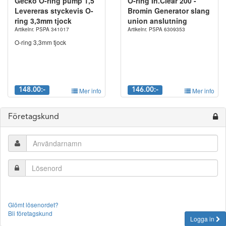
Gecko O-ring pump 1,5"
O-ring In.Clear 200 -
Levereras styckevis O-
Bromin Generator slang
ring 3,3mm tjock
union anslutning
Artikelnr. PSPA 341017
Artikelnr. PSPA 6309353
O-ring 3,3mm tjock
148.00:-
Mer info
146.00:-
Mer info
Företagskund
Glömt lösenordet?
Bli företagskund
Logga in