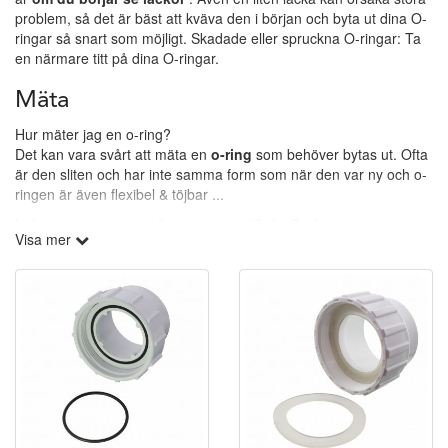
problem, så det är bäst att kväva den i början och byta ut dina O-
ringar så snart som möjligt. Skadade eller spruckna O-ringar: Ta
en närmare titt på dina O-ringar.
Mäta
Hur mäter jag en o-ring?
Det kan vara svårt att mäta en
o-ring
som behöver bytas ut. Ofta
är den sliten och har inte samma form som när den var ny och o-
ringen är även flexibel & töjbar ...
I vårt o-ringssortiment finns o-ringen till din Gecko pump.
Visa mer
Frågor?
Har du frågor går det givetvis bra att kontaka vårt team, maila
info@spapartsnordic.se
eller ring oss på 0910-13013