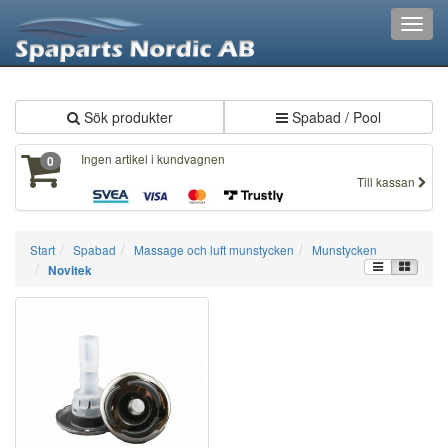
XXX826
Toggl
navig
Sök produkter
Spabad / Pool
Ingen artikel i kundvagnen
0
Till kassan
Start
Spabad
Massage och luft munstycken
Munstycken
Novitek