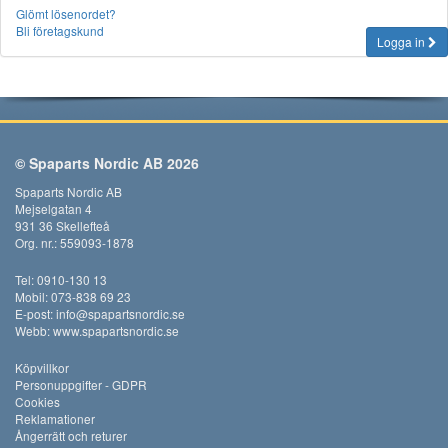
Glömt lösenordet?
Bli företagskund
Logga in
© Spaparts Nordic AB 2026
Spaparts Nordic AB
Mejselgatan 4
931 36 Skellefteå
Org. nr.: 559093-1878
Tel: 0910-130 13
Mobil: 073-838 69 23
E-post:
info@spapartsnordic.se
Webb:
www.spapartsnordic.se
Köpvillkor
Personuppgifter - GDPR
Cookies
Reklamationer
Ångerrätt och returer