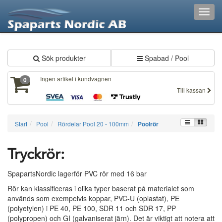
XXX310
Toggl
navig
Sök produkter
Spabad / Pool
Ingen artikel i kundvagnen
0
Till kassan
Start
Pool
Rördelar Pool 20 - 100mm
Poolrör
Tryckrör:
SpapartsNordic lagerför PVC rör med 16 bar
Rör kan klassificeras i olika typer baserat på materialet som
används som exempelvis koppar, PVC-U (oplastat), PE
(polyetylen) i PE 40, PE 100, SDR 11 och SDR 17, PP
(polypropen) och GI (galvaniserat järn). Det är viktigt att notera att