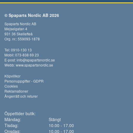
© Spaparts Nordic AB 2026
Spaparts Nordic AB
Mejselgatan 4
931 36 Skellefteå
Org. nr.: 559093-1878
Tel: 0910-130 13
Mobil: 073-838 69 23
E-post:
info@spapartsnordic.se
Webb:
www.spapartsnordic.se
Köpvillkor
Personuppgifter - GDPR
Cookies
Reklamationer
Ångerrätt och returer
Öppettider butik:
Måndag:
Stängt
Tisdag:
10.00 - 17.00
Onsdag:
10.00 - 17.00